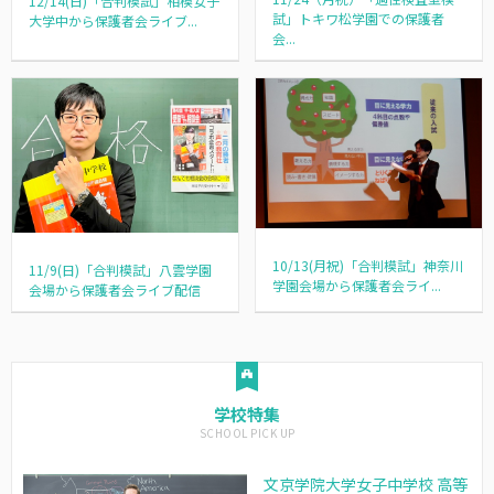
12/14(日)「合判模試」相模女子
試」トキワ松学園での保護者
大学中から保護者会ライブ...
会...
10/13(月祝)「合判模試」神奈川
11/9(日)「合判模試」八雲学園
学園会場から保護者会ライ...
会場から保護者会ライブ配信
学校特集
文京学院大学女子中学校 高等