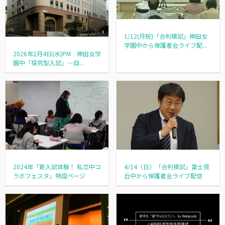
1/12(月祝)「合判模試」神田女
学園中から保護者会ライブ配...
2026年2月4日(水)PM 神田女学
園中「探究型入試」─自...
2024年「新入試体験！ 私立中コ
4/14（日）「合判模試」富士見
ラボフェスタ」特設ページ
丘中から保護者会ライブ配信