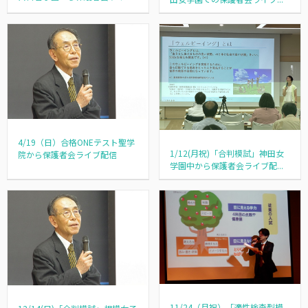
4/19（日）合格ONEテスト聖学
1/12(月祝)「合判模試」神田女
院から保護者会ライブ配信
学園中から保護者会ライブ配...
11/24（月祝）「適性検査型模