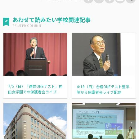
あわせて読みたい学校関連記事
7/5（日）「適性ONEテスト」神
4/19（日）合格ONEテスト聖学
田女学園での保護者会ライブ...
院から保護者会ライブ配信