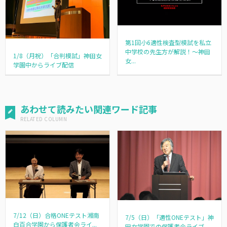
第1回小6適性検査型模試を私立
中学校の先生方が解説！～神田
1/8（月祝）「合判模試」神田女
女...
学園中からライブ配信
あわせて読みたい関連ワード記事
7/12（日）合格ONEテスト湘南
7/5（日）「適性ONEテスト」神
白百合学園から保護者会ライ...
田女学園での保護者会ライブ...