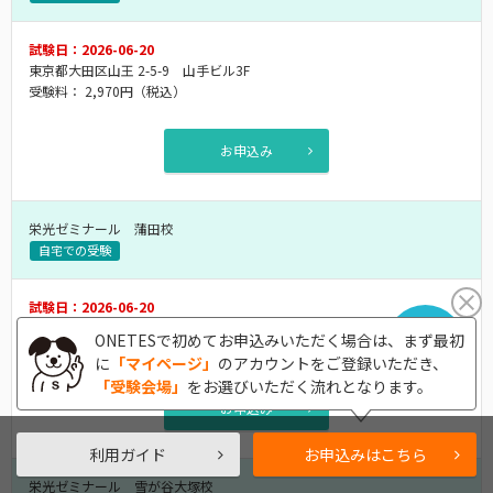
試験日：2026-06-20
東京都大田区山王 2-5-9 山手ビル3F
受験料：
2,970円
（税込）
お申込み
栄光ゼミナール 蒲田校
自宅での受験
試験日：2026-06-20
東京都大田区南蒲田 1-1-17 川口ビル4F
ONETESで初めてお申込みいただく場合は、まず最初
受験料：
2,970円
（税込）
に
「マイページ」
のアカウントをご登録いただき、
「受験会場」
をお選びいただく流れとなります。
お申込み
利用ガイド
お申込みはこちら
栄光ゼミナール 雪が谷大塚校