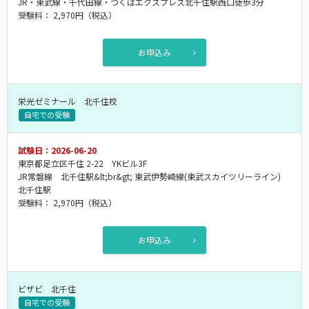
JR・東武線・千代田線・つくばエクスプレス北千住駅西口徒歩3分
受験料：
2,970円
（税込）
お申込み
栄光ゼミナール 北千住校
自宅での受験
試験日：2026-06-20
東京都足立区千住 2-22 YKビル3F
JR常磐線 北千住駅&lt;br&gt; 東武伊勢崎線(東武スカイツリーライン)
北千住駅
受験料：
2,970円
（税込）
お申込み
ビザビ 北千住
自宅での受験