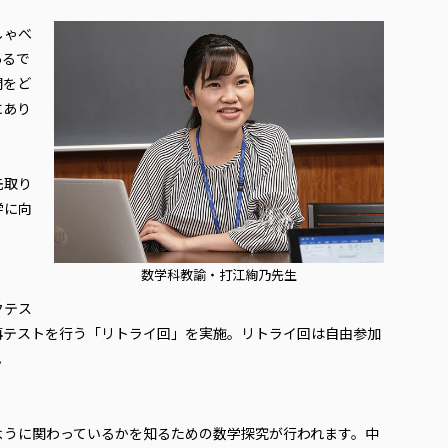
しゃべ
あるで
間をど
にあり
先取り
学に向
数学科教諭・打江絢乃先生
クテス
再テストを行う「リトライ回」を実施。リトライ回は自由参加
。
うに関わっているかを知るための数学探究が行われます。中