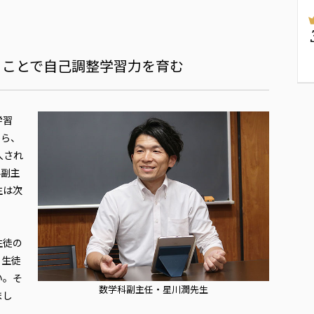
ることで自己調整学習力を育む
学習
から、
入され
科副主
生は次
生徒の
。生徒
い。そ
数学科副主任・星川潤先生
まし