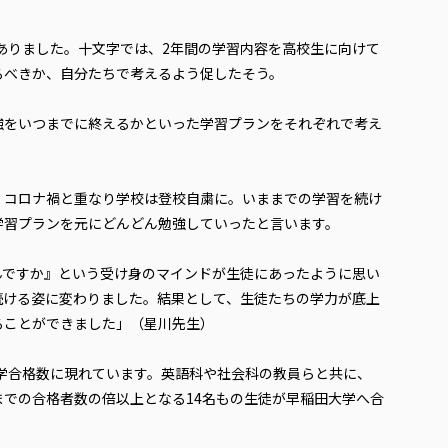
ありました。十文字では、2年間の学習内容を高校生に向けて
るべきか、自分たちで考えるよう促したそう。
強をいつまでに終えるかといった学習プランをそれぞれで考え
コロナ禍と重なり学校は登校自粛に。いままでの学習を続け
学習プランを元にどんどん勉強していったと言います。
んですか』という受け身のマインドが生徒にあったように思い
続ける姿に変わりました。結果として、生徒たちの学力が底上
ることができました」（星川先生）
学合格数に現れています。英語科や社会科の教員らと共に、
での合格者数の倍以上となる14名もの生徒が早稲田大学へ合