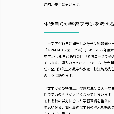
江絢乃先生に伺います。
生徒自らが学習プランを考え
十文字が独自に開発した数学個別最適化
「J-PALM（ジェーパル）」は、2022年度
中学1・2年生と高校の自己発信コースで導
ています。導入のきっかけについて、数学
任の星川潤先生と数学科教諭・打江絢乃先
のように語ります。
「数学はその特性上、得意な生徒と苦手な
間で学力の開きが大きくなってしまいます
それぞれの学力に合った学習環境を整えた
の思いから、個別最適化学習の導入を始め
た」（星川先生）