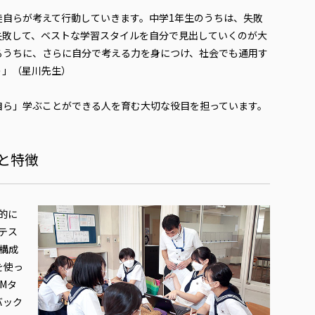
徒自らが考えて行動していきます。中学1年生のうちは、失敗
失敗して、ベストな学習スタイルを自分で見出していくのが大
るうちに、さらに自分で考える力を身につけ、社会でも通用す
う」（星川先生）
ら」学ぶことができる人を育む大切な役目を担っています。
と特徴
的に
テス
構成
を使っ
Mタ
バック