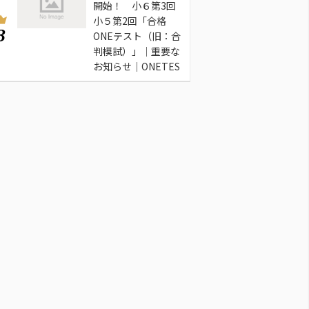
開始！ 小６第3回
小５第2回「合格
3
ONEテスト（旧：合
判模試）」｜重要な
お知らせ｜ONETES