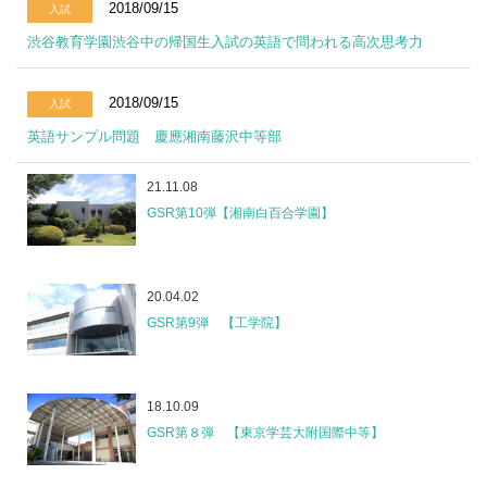
2018/09/15
入試
渋谷教育学園渋谷中の帰国生入試の英語で問われる高次思考力
2018/09/15
入試
英語サンプル問題 慶應湘南藤沢中等部
21.11.08
GSR第10弾【湘南白百合学園】
20.04.02
GSR第9弾 【工学院】
18.10.09
GSR第８弾 【東京学芸大附国際中等】