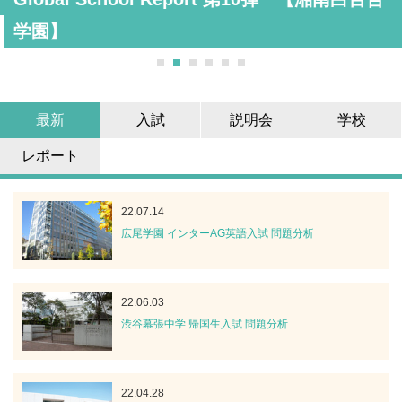
学園】
最新
入試
説明会
学校
レポート
22.07.14
広尾学園 インターAG英語入試 問題分析
22.06.03
渋谷幕張中学 帰国生入試 問題分析
22.04.28