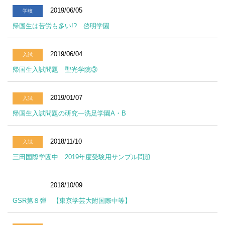
2019/06/05
学校
帰国生は苦労も多い!? 啓明学園
2019/06/04
入試
帰国生入試問題 聖光学院③
2019/01/07
入試
帰国生入試問題の研究―洗足学園A・B
2018/11/10
入試
三田国際学園中 2019年度受験用サンプル問題
2018/10/09
レポート
GSR第８弾 【東京学芸大附国際中等】