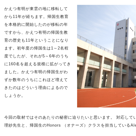
かえつ有明が東雲の地に移転して
から11年が経ちます。帰国生教育
を本格的に開始したのが移転の年
ですから、かえつ有明の帰国生教
育の歴史も11年ということになり
ます。初年度の帰国生は1～2名程
度でしたが、それが5～6年のうち
に160名を超える規模に拡がってき
ました。かえつ有明の帰国生がわ
ずか数年のうちにこれほど増えて
きたのはどういう理由によるので
しょうか。
今回の取材ではそのあたりの秘密に迫りたいと思います。 対応して
理紗先生と、帰国生のHonors （オナーズ）クラスを担当しているAlexa