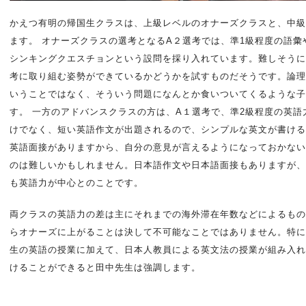
かえつ有明の帰国生クラスは、上級レベルのオナーズクラスと、中級
ます。 オナーズクラスの選考となるA２選考では、準1級程度の語
シンキングクエスチョンという設問を採り入れています。難しそうに
考に取り組む姿勢ができているかどうかを試すものだそうです。論理
いうことではなく、そういう問題になんとか食いついてくるような子
す。 一方のアドバンスクラスの方は、A１選考で、準2級程度の英
けでなく、短い英語作文が出題されるので、シンプルな英文が書けるこ
英語面接がありますから、自分の意見が言えるようになっておかない
のは難しいかもしれません。日本語作文や日本語面接もありますが、
も英語力が中心とのことです。
両クラスの英語力の差は主にそれまでの海外滞在年数などによるもの
らオナーズに上がることは決して不可能なことではありません。特に
生の英語の授業に加えて、日本人教員による英文法の授業が組み入れ
けることができると田中先生は強調します。