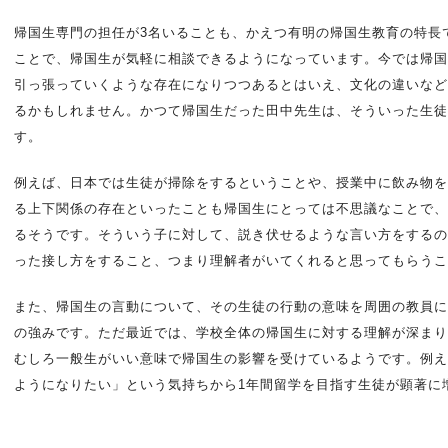
帰国生専門の担任が3名いることも、かえつ有明の帰国生教育の特長
ことで、帰国生が気軽に相談できるようになっています。今では帰国
引っ張っていくような存在になりつつあるとはいえ、文化の違いなど
るかもしれません。かつて帰国生だった田中先生は、そういった生徒
す。
例えば、日本では生徒が掃除をするということや、授業中に飲み物を
る上下関係の存在といったことも帰国生にとっては不思議なことで、
るそうです。そういう子に対して、説き伏せるような言い方をするの
った接し方をすること、つまり理解者がいてくれると思ってもらうこ
また、帰国生の言動について、その生徒の行動の意味を周囲の教員に
の強みです。ただ最近では、学校全体の帰国生に対する理解が深まり
むしろ一般生がいい意味で帰国生の影響を受けているようです。例え
ようになりたい」という気持ちから1年間留学を目指す生徒が顕著に