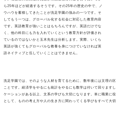
ら25年ほどが経過するそうです。その25年の歴史の中で、ノ
ウハウを蓄積してきたことが洗足学園の強みの一つです。そ
してもう一つは、グローバル化する社会に対応した教育内容
です。英語教育が強いことはもちろんですが、英語だけでな
く、他の科目にも力を入れていくという教育方針が評価され
ているのではないかと玉木先生は分析します。実際、いくら
英語が強くてもグローバルな教養を身につけていなければ英
語ネイティブと伍していくことはできません。
洗足学園では、そのような人材を育てるために、数年後には文理の区
ことです。経済学をやるにも統計をやるにも数学は付いて回りますし
ケーションがある以上、文系の学びも大切になります。単に職業に役
として、ものの考え方や人の生き方に関わってくる学びをすべて大切