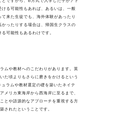
ことですから、B方式で入学した子がアド
受ける可能性もあれば、あるいは、一般
って来た生徒でも、海外体験があったり
高かったりする場合は、帰国生クラスの
ける可能性もあるわけです。
ラムや教材へのこだわりがあります。英
いた頃よりもさらに磨きをかけるという
キュラムや教材選定の礎を築いたネイテ
アメリカ東海岸から西海岸に至るまで、
ことや語源的なアプローチを重視する方
構築されたということです。