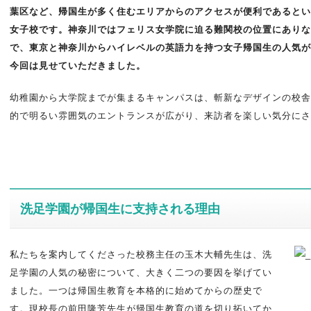
葉区など、帰国生が多く住むエリアからのアクセスが便利であるとい
女子校です。神奈川ではフェリス女学院に迫る難関校の位置にありな
で、東京と神奈川からハイレベルの英語力を持つ女子帰国生の人気が
今回は見せていただきました。
幼稚園から大学院までが集まるキャンパスは、斬新なデザインの校舎
的で明るい雰囲気のエントランスが広がり、来訪者を楽しい気分にさ
洗足学園が帰国生に支持される理由
私たちを案内してくださった校務主任の玉木大輔先生は、洗
足学園の人気の秘密について、大きく二つの要因を挙げてい
ました。一つは帰国生教育を本格的に始めてからの歴史で
す。現校長の前田隆芳先生が帰国生教育の道を切り拓いてか