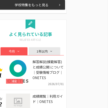
学校特集をもっと見る
よく見られている記事
今月
1年以内
解答解説(模範解答)
と成績公開 について
｜受験情報ブログ｜
1
ONETES
模試
2026/07/01
成績閲覧｜利用ガイ
ド｜ONETES
2