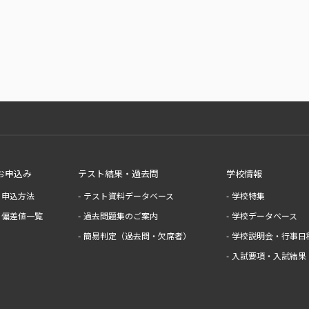
お申込み
テスト結果・過去問
学校情報
申込方法
テスト資料データベース
学校特集
偏差値一覧
過去問題集のご案内
学校データベース
簡易判定（過去問・欠席者）
学校説明会・行事日
入試要項・入試結果