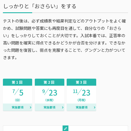
しっかりと「おさらい」をする
テストの後は、必ず成績表や結果判定などのアウトプットをよく確
かめ、試験問題や答案にも再度目を通して、自分なりの「おさら
い」をしっかりしておくことが大切です。入試本番では、正答率の
高い問題を確実に得点できるかどうかが合否を分けます。できなか
った問題を復習し、弱点を克服することで、グングンと力がついて
きます。
第1回
第2回
第3回
5
23
23
7
9
11
（日）
（水祝）
（月祝）
実施要項
実施要項
実施要項