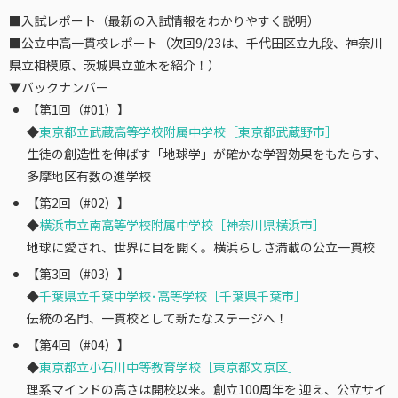
■入試レポート（最新の入試情報をわかりやすく説明）
■公立中高一貫校レポート（次回9/23は、千代田区立九段、神奈川
県立相模原、茨城県立並木を紹介！）
▼バックナンバー
【第1回（#01）】
◆
東京都立武蔵高等学校附属中学校［東京都武蔵野市］
生徒の創造性を伸ばす「地球学」が確かな学習効果をもたらす、
多摩地区有数の進学校
【第2回（#02）】
◆
横浜市立南高等学校附属中学校［神奈川県横浜市］
地球に愛され、世界に目を開く。横浜らしさ満載の公立一貫校
【第3回（#03）】
◆
千葉県立千葉中学校･高等学校［千葉県千葉市］
伝統の名門、一貫校として新たなステージへ！
【第4回（#04）】
◆
東京都立小石川中等教育学校［東京都文京区］
理系マインドの高さは開校以来。創立100周年を 迎え、公立サイ