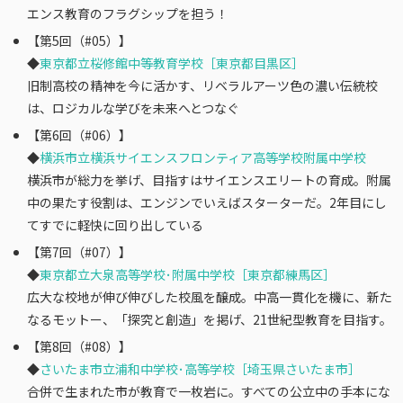
エンス教育のフラグシップを担う！
【第5回（#05）】
◆
東京都立桜修館中等教育学校［東京都目黒区］
旧制高校の精神を今に活かす、リベラルアーツ色の濃い伝統校
は、ロジカルな学びを未来へとつなぐ
【第6回（#06）】
◆
横浜市立横浜サイエンスフロンティア高等学校附属中学校
横浜市が総力を挙げ、目指すはサイエンスエリートの育成。附属
中の果たす役割は、エンジンでいえばスターターだ。2年目にし
てすでに軽快に回り出している
【第7回（#07）】
◆
東京都立大泉高等学校･附属中学校［東京都練馬区］
広大な校地が伸び伸びした校風を醸成。中高一貫化を機に、新た
なるモットー、「探究と創造」を掲げ、21世紀型教育を目指す。
【第8回（#08）】
◆
さいたま市立浦和中学校･高等学校［埼玉県さいたま市］
合併で生まれた市が教育で一枚岩に。すべての公立中の手本にな