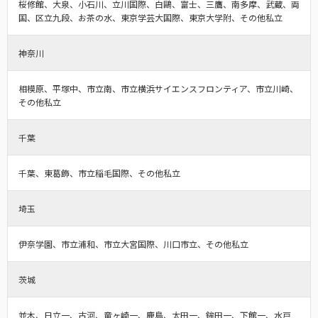
桜修館、大泉、小石川、立川国際、白鷗、富士、三鷹、南多摩、武蔵、両
国、区立九段、お茶の水、東京学芸大国際、東京大学附、その他私立
神奈川
相模原、平塚中、市立南、市立横浜サイエンスフロンティア、市立川崎、
その他私立
千葉
千葉、東葛飾、市立稲毛国際、その他私立
埼玉
伊奈学園、市立浦和、市立大宮国際、川口市立、その他私立
茨城
並木、日立一、古河、竜ヶ崎一、鹿島、太田一、鉾田一、下館一、水戸