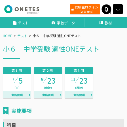
受験生ログイン
（新規登録）
テスト
学校データ
教材
HOME
テスト
小６ 中学受験 適性ONEテスト
小６ 中学受験 適性ONEテスト
第1回
第2回
第3回
5
23
23
7
9
11
（日）
（水祝）
（月祝）
実施要項
実施要項
実施要項
実施要項
科目