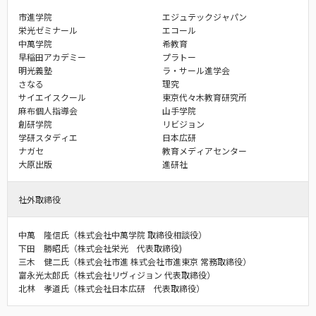
市進学院
エジュテックジャパン
栄光ゼミナール
エコール
中萬学院
希教育
早稲田アカデミー
プラトー
明光義塾
ラ・サール進学会
さなる
理究
サイエイスクール
東京代々木教育研究所
麻布個人指導会
山手学院
創研学院
リビジョン
学研スタディエ
日本広研
ナガセ
教育メディアセンター
大原出版
進研社
社外取締役
中萬 隆信氏（株式会社中萬学院 取締役相談役）
下田 勝昭氏（株式会社栄光 代表取締役)
三木 健二氏（株式会社市進 株式会社市進東京 常務取締役）
富永光太郎氏（株式会社リヴィジョン 代表取締役）
北林 孝道氏（株式会社日本広研 代表取締役）