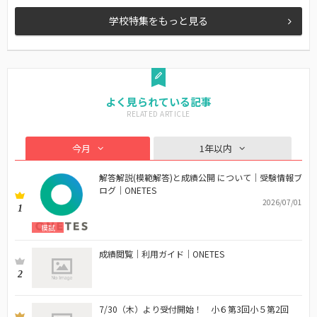
学校特集をもっと見る
よく見られている記事
今月
1年以内
解答解説(模範解答)と成績公開 について｜受験情報ブ
ログ｜ONETES
2026/07/01
1
模試
成績閲覧｜利用ガイド｜ONETES
2
7/30（木）より受付開始！ 小６第3回小５第2回