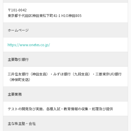
〒101-0042
東京都千代田区神田東松下町41-1 H1O神田805
ホームページ
https://www.onetes.co.jp/
主要取引銀行
三井住友銀行（神田支店）・みずほ銀行（九段支店）・三菱東京UFJ銀行
（神保町支店）
主要業務
テストの開発及び実施、各種入試・教育情報の収集・処理及び提供
主な株主塾・会社