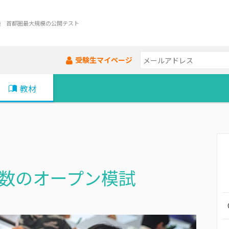
験 首都圏最大規模の公開テスト
受験生マイページ
教材
数の
オープン模試