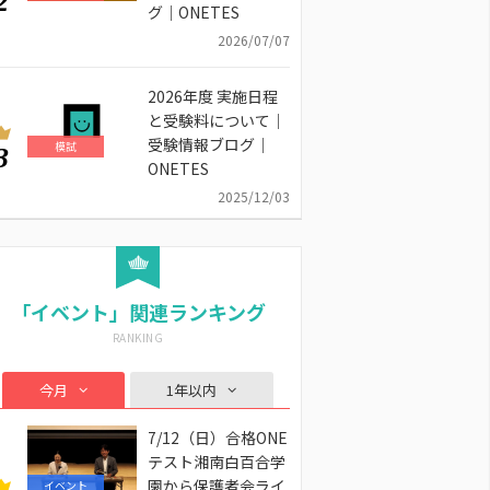
2
グ｜ONETES
2026/07/07
2026年度 実施日程
と受験料について｜
受験情報ブログ｜
模試
3
ONETES
2025/12/03
「イベント」関連ランキング
今月
1年以内
7/12（日）合格ONE
テスト湘南白百合学
園から保護者会ライ
イベント