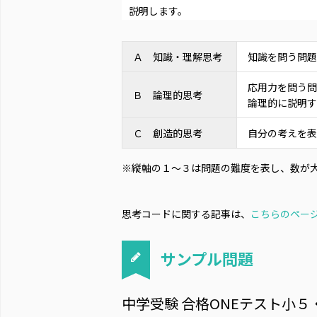
説明します。
Ａ 知識・理解思考
知識を問う問題
応用力を問う問
Ｂ 論理的思考
論理的に説明す
Ｃ 創造的思考
自分の考えを表
※
縦軸の１～３は問題の難度を表し、数が
思考コードに関する記事は、
こちらのペー
サンプル問題
中学受験 合格ONEテスト小