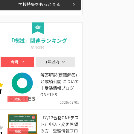
学校特集をもっと見る
「模試」関連ランキング
今月
1年以内
解答解説(模範解答)
と成績公開 について
｜受験情報ブログ｜
1
ONETES
模試
2026/07/01
『7/12合格ONEテス
ト』申込・変更希望
の方｜受験情報ブロ
模試