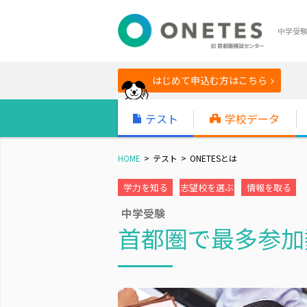
中学受
はじめて申込む方はこちら
テスト
学校データ
HOME
テスト
ONETESとは
学力を知る
志望校を選ぶ
情報を取る
中学受験
首都圏で最多参加