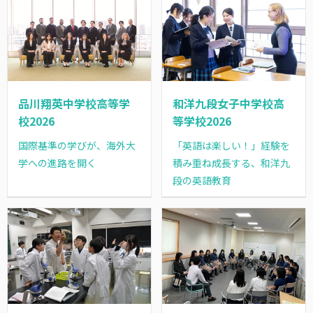
品川翔英中学校高等学
和洋九段女子中学校高
校2026
等学校2026
国際基準の学びが、海外大
「英語は楽しい！」経験を
学への進路を開く
積み重ね成長する、和洋九
段の英語教育