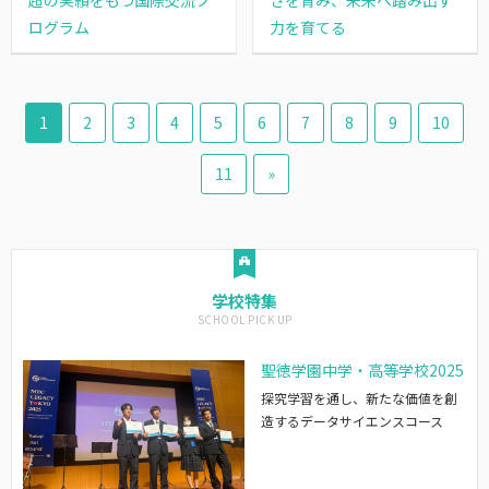
ログラム
力を育てる
1
2
3
4
5
6
7
8
9
10
11
»
学校特集
聖徳学園中学・高等学校2025
探究学習を通し、新たな価値を創
造するデータサイエンスコース