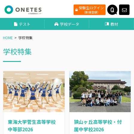
受験生ログイン
（新規登録）
テスト
学校データ
教材
HOME
学校特集
学校特集
東海大学菅生高等学校
狭山ヶ丘高等学校・付
中等部2026
属中学校2026