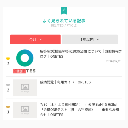
よく見られている記事
今月
1年以内
解答解説(模範解答)と成績公開 について｜受験情報ブ
ログ｜ONETES
2026/07/01
1
模試
成績閲覧｜利用ガイド｜ONETES
2
7/30（木）より受付開始！ 小６第3回小５第2回
「合格ONEテスト（旧：合判模試）」｜重要なお知
3
らせ｜ONETES