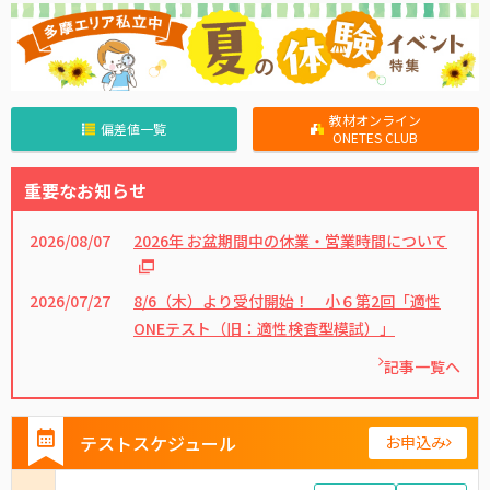
教材オンライン
偏差値一覧
ONETES CLUB
重要なお知らせ
2026/08/07
2026年 お盆期間中の休業・営業時間について
2026/07/27
8/6（木）より受付開始！ 小６第2回「適性
ONEテスト（旧：適性検査型模試）」
記事一覧へ
テストスケジュール
お申込み