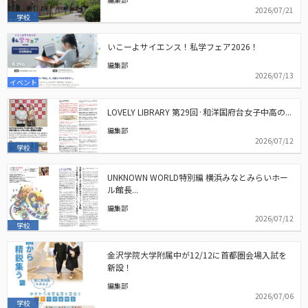
2026/07/21
学校
いこーよサイエンス！私学フェア2026！
編集部
2026/07/13
イベント
LOVELY LIBRARY 第29回·和洋国府台女子中高の...
編集部
2026/07/12
学校
UNKNOWN WORLD特別編 横浜みなとみらいホー
ル館長...
編集部
2026/07/12
学校
金沢学院大学附属中が12/12に首都圏会場入試を
新設！
編集部
2026/07/06
学校