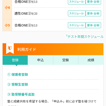
合格ONE③
9/13
スケジュール
要項・会場
小6
適性ONE②
9/23
スケジュール
要項・会場
小5
合格ONE②
9/13
スケジュール
要項・会場
テスト年間スケジュール
利用ガイド
登録
申込
受験
成績
① 保護者登録
② 受験生登録
③ 塾受験番号追加
塾と成績共有を希望する場合、「申込み」前に必ず塾を紐づけて