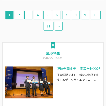
1
2
3
4
5
6
7
8
9
10
11
»
学校特集
聖徳学園中学・高等学校2025
探究学習を通し、新たな価値を創
造するデータサイエンスコース