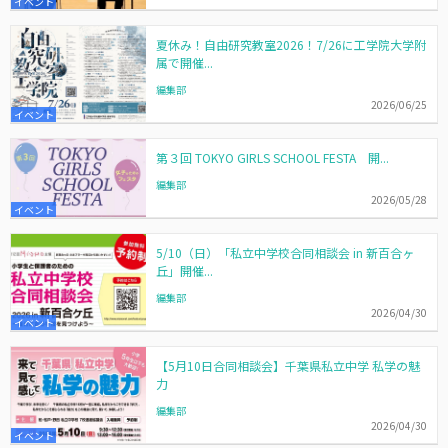
イベント
夏休み！自由研究教室2026！7/26に工学院大学附
属で開催...
編集部
2026/06/25
イベント
第３回 TOKYO GIRLS SCHOOL FESTA 開...
編集部
2026/05/28
イベント
5/10（日）「私立中学校合同相談会 in 新百合ヶ
丘」開催...
編集部
2026/04/30
イベント
【5月10日合同相談会】千葉県私立中学 私学の魅
力
編集部
2026/04/30
イベント