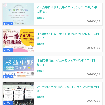
私立女子校８校！女子校アンサンブルが4月29日
に開催！！
編集部
2026/04/17
イベント
【多摩地区】春一番！合同相談会が4月2６日に開
催！！
編集部
2026/03/09
イベント
【合同相談会】杉並中野フェアが5月10日に開
催！！
編集部
2026/03/09
イベント
文化学園大学杉並が3/29にオンライン説明会を開
催！
編集部
2026/03/09
イベント