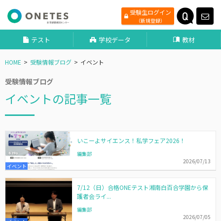
受験生ログイン
（新規登録）
テスト
学校データ
教材
HOME
受験情報ブログ
イベント
受験情報ブログ
イベントの記事一覧
いこーよサイエンス！私学フェア2026！
編集部
2026/07/13
イベント
7/12（日）合格ONEテスト湘南白百合学園から保
護者会ライ...
編集部
2026/07/05