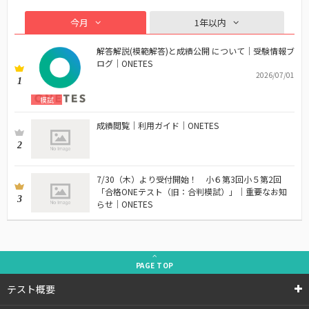
今月
1年以内
解答解説(模範解答)と成績公開 について｜受験情報ブ
ログ｜ONETES
2026/07/01
1
模試
成績閲覧｜利用ガイド｜ONETES
2
7/30（木）より受付開始！ 小６第3回小５第2回
「合格ONEテスト（旧：合判模試）」｜重要なお知
3
らせ｜ONETES
PAGE
TOP
テスト概要