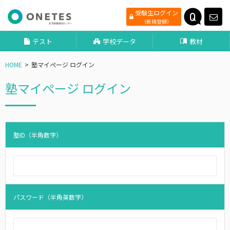
受験生ログイン
（新規登録）
テスト
学校データ
教材
HOME
塾マイぺージ ログイン
塾マイぺージ ログイン
塾ID
（半角数字）
パスワード
（半角英数字）