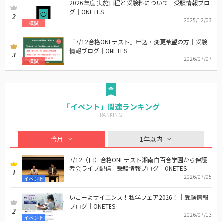
2026年度 実施日程と受験料について｜受験情報ブロ
グ｜ONETES
2
2025/12/03
模試
『7/12合格ONEテスト』申込・変更希望の方｜受験
情報ブログ｜ONETES
3
2026/07/07
模試
「イベント」関連ランキング
今月
1年以内
7/12（日）合格ONEテスト湘南白百合学園から保護
者会ライブ配信｜受験情報ブログ｜ONETES
1
2026/07/05
イベント
いこーよサイエンス！私学フェア2026！｜受験情報
ブログ｜ONETES
2
2026/07/13
イベント