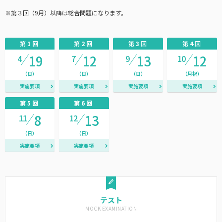
※
第３回（9月）以降は総合問題になります。
第1回
第2回
第3回
第4回
19
12
13
12
4
7
9
10
（日）
（日）
（日）
（月祝）
実施要項
実施要項
実施要項
実施要項
第5回
第6回
8
13
11
12
（日）
（日）
実施要項
実施要項
テスト