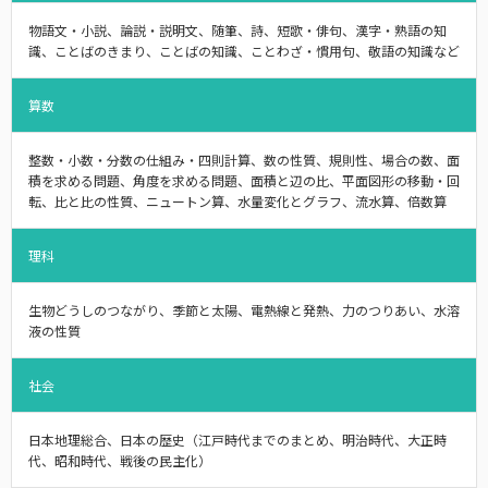
物語文・小説、論説・説明文、随筆、詩、短歌・俳句、漢字・熟語の知
識、ことばのきまり、ことばの知識、ことわざ・慣用句、敬語の知識など
算数
整数・小数・分数の仕組み・四則計算、数の性質、規則性、場合の数、面
積を求める問題、角度を求める問題、面積と辺の比、平面図形の移動・回
転、比と比の性質、ニュートン算、水量変化とグラフ、流水算、倍数算
理科
生物どうしのつながり、季節と太陽、電熱線と発熱、力のつりあい、水溶
液の性質
社会
日本地理総合、日本の歴史（江戸時代までのまとめ、明治時代、大正時
代、昭和時代、戦後の民主化）