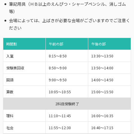
筆記用具（ＨＢ以上のえんぴつ・シャープペンシル、消しゴム
等）
会場によっては、上ばきが必要な会場がございますのでご注意く
ださい
時間割
午前の部
午後の部
入室
8:15～
8:50
13:30～13:50
受験票回収
8:50～
9:00
13:50～14:00
国語
9:00～
9:50
14:00～14:50
算数
10:05～10:55
15:00～15:50
2科目受験終了
理科
11:10～11:45
16:00～16:35
社会
11:55～12:30
16:40～17:15