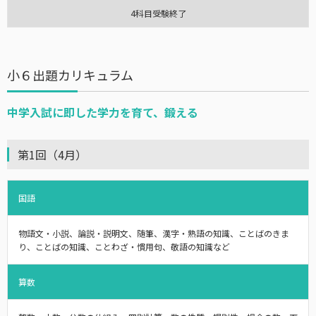
4科目受験終了
小６出題カリキュラム
中学入試に即した学力を育て、鍛える
第1回（4月）
国語
物語文・小説、論説・説明文、随筆、漢字・熟語の知識、ことばのきま
り、ことばの知識、ことわざ・慣用句、敬語の知識など
算数