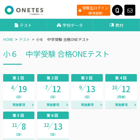
受験生ログイン
（新規登録）
テスト
学校データ
教材
HOME
テスト
小６ 中学受験 合格ONEテスト
小６ 中学受験 合格ONEテスト
第1回
第2回
第3回
第4回
19
12
13
12
4
7
9
10
（日）
（日）
（日）
（月祝）
実施要項
実施要項
実施要項
実施要項
第5回
第6回
8
13
11
12
（日）
（日）