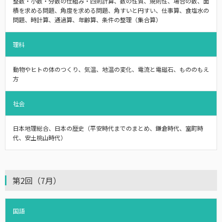
整数・小数・分数の仕組み・四則計算、数の性質、規則性、場合の数、面
積を求める問題、角度を求める問題、角すいと円すい、仕事算、食塩水の
問題、時計算、通過算、年齢算、条件の整理（集合算）
理科
動物やヒトの体のつくり、気温、地温の変化、電流と電磁石、もののもえ
方
社会
日本地理総合、日本の歴史（平安時代までのまとめ、鎌倉時代、室町時
代、安土桃山時代）
第2回（7月）
国語