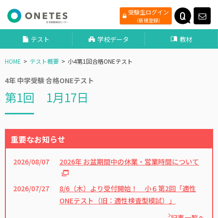
受験生ログイン
（新規登録）
テスト
学校データ
教材
HOME
テスト概要
小4第1回合格ONEテスト
4年 中学受験 合格ONEテスト
第1回 1月17日
重要なお知らせ
2026/08/07
2026年 お盆期間中の休業・営業時間について
2026/07/27
8/6（木）より受付開始！ 小６第2回「適性
ONEテスト（旧：適性検査型模試）」
記事一覧へ