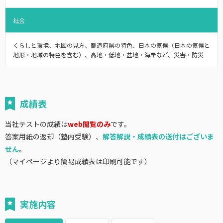
社会
くらしと環境、地図の見方、都道府県の特色、日本の気候（日本の気候と
地形・地域の特色を含む）、高地・低地・盆地・海岸など、災害・防災
成績表
当社テストの成績は
web閲覧のみ
です。
答案用紙の返却（塾内受験）、
解答解説・成績表の送付はございま
せん
。
（マイページより簡易成績表は印刷可能です）
実施内容