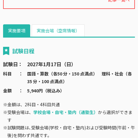
実施要項
実施会場（空席情報）
試験日程
試験日
2027年1月17日（日）
科目
国語・算数（各50 分・150 点満点） 理科・社会（各
35 分・100 点満点）
金額
5,940円（税込み）
※
金額は、2科目・4科目共通
※
受験会場は、
学校会場・自宅・塾内（通塾生）
から選択ができま
す
※
試験問題は､受験会場(学校・自宅・塾内)および受験時間(午前・午
後)を問わず共通です。