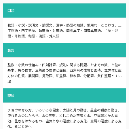
国語
物語・小説・説明文・論説文、漢字・熟語の知識、慣用句・ことわざ、三
字熟語・四字熟語、類義語・対義語、同訓異字・同音異義語、主語・述
語・修飾語、和語・漢語・外来語
算数
整数・小数の仕組み・四則計算、規則に関する問題、およその数、単位の
基本、角の性質、三角形の性質と面積、四角形の性質と面積、立方体と直
方体の性質、展開図、見取図、和差算、植木算、分配算、条件整理とすい
理
理科
チョウの育ち方、いろいろな昆虫、太陽と月の動き、星座の観察と動き、
流れる水のはたらき、水の三態、とじこめた空気と水、豆電球とかん電
池、重さをはかるもの、空気と水の温度による変化、金属の温度による変
化、食品と消化