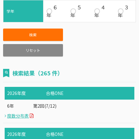
６
５
４
３
学年
年
年
年
年
検索
リセット
検索結果（265 件）
2026年度
合格ONE
6年
第2回(7/12)
度数分布表
2026年度
合格ONE