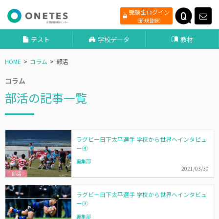
受験生ログイン
（新規登録）
テスト
学校データ
教材
HOME
コラム
部活
コラム
部活の記事一覧
ラグビー日下太平選手 学校から世界へインタビュ
ー④
編集部
2021/03/30
部活
ラグビー日下太平選手 学校から世界へインタビュ
ー③
編集部