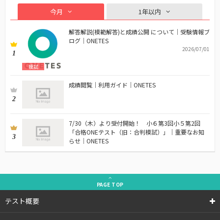
今月
1年以内
解答解説(模範解答)と成績公開 について｜受験情報ブ
ログ｜ONETES
2026/07/01
1
模試
成績閲覧｜利用ガイド｜ONETES
2
7/30（木）より受付開始！ 小６第3回小５第2回
「合格ONEテスト（旧：合判模試）」｜重要なお知
3
らせ｜ONETES
PAGE
TOP
テスト概要