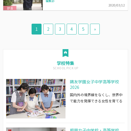
編集部
2020/03/12
部活
1
2
3
4
5
»
学校特集
鷗友学園女子中学高等学校
2026
国内外の境界線をなくし、世界中
で能力を発揮できる女性を育てる
桐朋女子中学校・高等学校