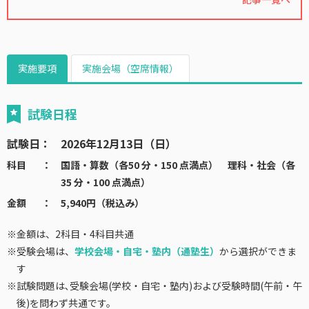
実施要項
実施会場（空席情報）
試験日程
試験日
2026年12月13日（日）
科目
国語・算数（各50 分・150 点満点） 理科・社会（各
35 分・100 点満点）
金額
5,940円（税込み）
※
金額は、2科目・4科目共通
※
受験会場は、
学校会場・自宅・塾内（通塾生）
から選択ができま
す
※
試験問題は､受験会場(学校・自宅・塾内)および受験時間(午前・午
後)を問わず共通です。