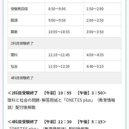
受験票回収
8:50～9:00
1:50～2:00
国語
9:00～9:50
2:00～2:50
算数
10:05～10:55
3:00～3:50
2科目受験終了
理科
11:10～11:45
4:00～4:35
社会
11:55～12:30
4:40～5:15
4科目受験終了
＜2科目受験終了 【午前】10：55 【午後】3：50＞
理科と社会の問題･解答用紙と「ONETES plus」（教育情報
誌）配付後解散
＜4科目受験終了 【午前】12：30 【午後】5：15＞
「ONETES plus」（教育情報誌）配付後解散