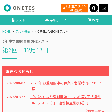
受験生ログイン
（新規登録）
テスト
学校データ
教材
HOME
テスト概要
小6第6回合格ONEテスト
6年 中学受験 合格ONEテスト
第6回 12月13日
重要なお知らせ
2026/08/07
2026年 お盆期間中の休業・営業時間について
2026/07/27
8/6（木）より受付開始！ 小６第2回「適性
ONEテスト（旧：適性検査型模試）」
記事一覧へ