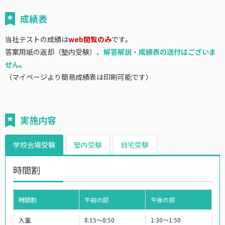
成績表
当社テストの成績は
web閲覧のみ
です。
答案用紙の返却（塾内受験）、
解答解説・成績表の送付はございま
せん
。
（マイページより簡易成績表は印刷可能です）
実施内容
学校会場受験
塾内受験
自宅受験
時間割
時間割
午前の部
午後の部
入室
8:15～8:50
1:30～1:50