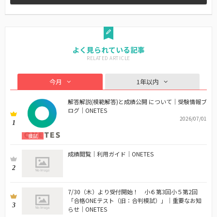
よく見られている記事
今月
1年以内
解答解説(模範解答)と成績公開 について｜受験情報ブ
ログ｜ONETES
2026/07/01
1
模試
成績閲覧｜利用ガイド｜ONETES
2
7/30（木）より受付開始！ 小６第3回小５第2回
「合格ONEテスト（旧：合判模試）」｜重要なお知
3
らせ｜ONETES