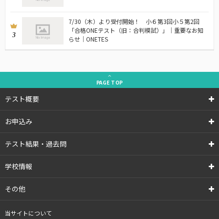
7/30（木）より受付開始！ 小６第3回小５第2回
「合格ONEテスト（旧：合判模試）」｜重要なお知
3
らせ｜ONETES
PAGE
TOP
テスト概要
お申込み
テスト結果・過去問
学校情報
その他
当サイトについて