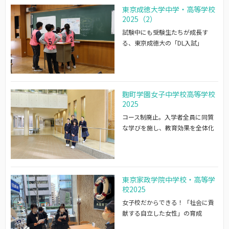
東京成徳大学中学・高等学校
2025（2）
試験中にも受験生たちが成長す
る、東京成徳大の「DL入試」
麴町学園女子中学校高等学校
2025
コース制廃止。入学者全員に同質
な学びを施し、教育効果を全体化
東京家政学院中学校・高等学
校2025
女子校だからできる！「社会に貢
献する自立した女性」の育成