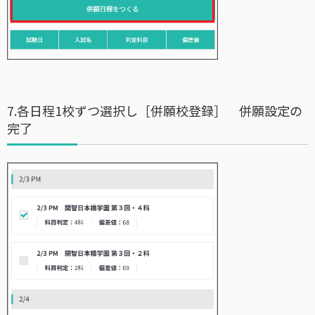
7.各日程1校ずつ選択し［併願校登録］ 併願設定の
完了