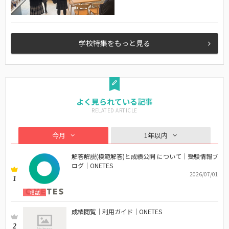
学校特集をもっと見る
よく見られている記事
今月
1年以内
解答解説(模範解答)と成績公開 について｜受験情報ブ
ログ｜ONETES
2026/07/01
1
模試
成績閲覧｜利用ガイド｜ONETES
2