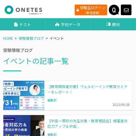
受験生ログイン
（新規登録）
テスト
学校データ
教材
HOME
受験情報ブログ
イベント
受験情報ブログ
イベントの記事一覧
【教育関係者対象】ウェルビーイング教育セミナ
ーをレポート！
編集部
2023/09/28
イベント
【中高一貫校の先生対象・教育懇談会】保護者対
応力アップ＆中高...
編集部