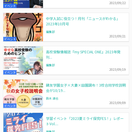
2023/09/22
イベント
中学入試に役立つ！月刊「ニュースがわかる」
2023年10月号
編集部
2023/09/21
イベント
高校受験情報誌『my SPECIAL ONE』2023年発
刊...
編集部
2023/09/19
イベント
鷗友学園女子×大妻×田園調布！3校合同学校説明
会が10/19...
鈴木 達也
2023/09/09
イベント
学習イベント「2023夏ミライ探究FES！」レポー
トVol....
編集部