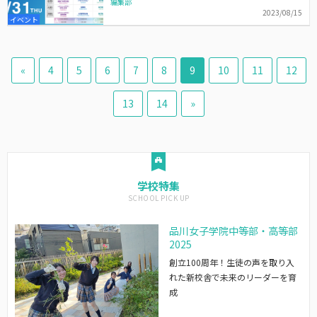
編集部
2023/08/15
イベント
«
4
5
6
7
8
9
10
11
12
13
14
»
学校特集
品川女子学院中等部・高等部
2025
創立100周年！生徒の声を取り入
れた新校舎で未来のリーダーを育
成