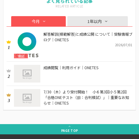
よく見られている記事
今月
1年以内
解答解説(模範解答)と成績公開 について｜受験情報ブ
ログ｜ONETES
2026/07/01
1
模試
成績閲覧｜利用ガイド｜ONETES
2
7/30（木）より受付開始！ 小６第3回小５第2回
「合格ONEテスト（旧：合判模試）」｜重要なお知
3
らせ｜ONETES
PAGE
TOP