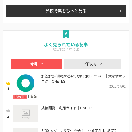
学校特集をもっと見る
よく見られている記事
今月
1年以内
解答解説(模範解答)と成績公開 について｜受験情報ブ
ログ｜ONETES
2026/07/01
1
模試
成績閲覧｜利用ガイド｜ONETES
2
7/30（木）より受付開始！ 小６第3回小５第2回