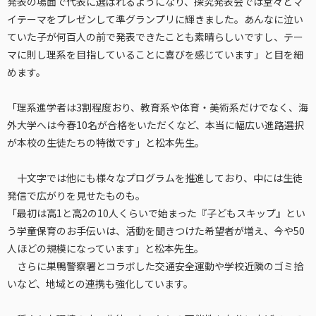
発表の場面で代表に選ばれるようになり、探究発表会では堂々とマ
イテーマをプレゼンして準グランプリに輝きました。あんなに泣い
ていた子が何百人の前で発表できたことも素晴らしいですし、テー
マに則し理系を目指していることに喜びを感じています」と目を細
めます。
「理系進学者は3割程度おり、教育系や体育・美術系だけでなく、海
外大学へは今春10名が合格をいただくなど、本当に幅広い進路選択
が本校の生徒たちの特徴です」と松本先生。
十文字では他にも様々なプログラムを推進しており、中には生徒
発信で広がりを見せたものも。
「最初は高1と高2の10人くらいで始まった『子どもスキップ』とい
う学童保育のお手伝いは、活動を聞きつけた希望者が増え、今や50
人ほどの規模になっています」と松本先生。
さらに巣鴨警察署とコラボした交通安全運動や学校近隣のゴミ拾
いなど、地域との連携も強化しています。