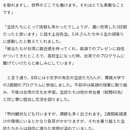
を取れますし、世界のどこでも働けます。それはとても素敵なこと
です」
「生徒たちにとって挑戦も多かったでしょうが、濃い充実した3日間
だったと思います」と話す土谷先生。S.M.さんたち中３生の頑張り
に感動したと教えてくれました。
「彼女たちが台湾に親近感を持ってくれ、英語でのプレゼンに自信
がついてきたところで、高校生になった時、台湾でのプログラムに
繋げていけたらと楽しみにしています」
と言う通り、8月には十文字の有志の生徒たち5人が、實践大学で
の2週間のプログラムに参加しました。午前中は英語の授業に取り組
み、午後は台湾の文化を学習。生徒たちは他の参会者（総勢60名）
と同じ寮に宿泊し交流を図りました。
「市内観光なども行いますが、課題も多く出されます。2週間英語漬
けの環境にいるとかなり負荷がかかりますが、それを乗り越えた生
徒たちからは自信に満ちた笑顔が溢れていました。