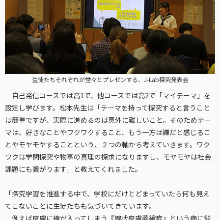
生徒たちそれぞれが堂々とプレゼンする、J-Lab探究発表会
自己発信コースでは高1で、他コースでは高2で「マイテーマ」を
設定し学びます。松本先生は「テーマを持って探究すると言うこと
は簡単ですが、実際に進めるのは意外に難しいこと。そのためテー
マは、好きなことやワクワクすること、もう一方は嫌だと感じるこ
とやモヤモヤすることという、２つの軸から考えていきます。ワク
ワクは学問探究や物事の真理の探求になりますし、モヤモヤは社会
課題にも繋がります」と教えてくれました。
「探究学習を推進する中で、学校にだけとどまっていたら何も見え
てこないことに生徒たちも気づいてきています。
例えば皮膚に線が入ってしまう『線状皮膚萎縮症』という病に悩