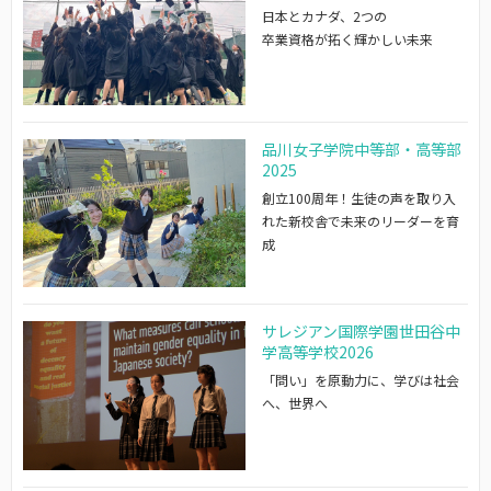
日本とカナダ、2つの
卒業資格が拓く輝かしい未来
品川女子学院中等部・高等部
2025
創立100周年！生徒の声を取り入
れた新校舎で未来のリーダーを育
成
サレジアン国際学園世田谷中
学高等学校2026
「問い」を原動力に、学びは社会
へ、世界へ