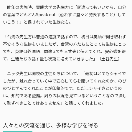
昨年の実施時、實践大学の先生方に「間違ってもいいから、自分
の言葉でどんどんSpeak out（恐れずに堂々と発表すること）して
いこう！」と促されていた生徒たち。
「台湾の先生方は普通の速度で話すので、初日は英語が聞き取れず
不安そうな生徒もいましたが、台湾の方たちにとっても生徒にとっ
ても、英語は外国語。間違えても大丈夫と伝えてくれ、安心感を得
て、生徒たちの話す量も次第に増えていきました」（土谷先生）
ニック先生は同校の生徒たちについて、「最初はとてもシャイで
したが、触れ合っていく中で安心して心を開いてくれたのか、のび
のびと学んでくれたことが印象的です。ただしシャイさというの
は、知的である証拠。周りの状況を見ているということなので決し
て恥ずべきことではありません」と話してくれました。
人々との交流を通じ、多様な学びを得る