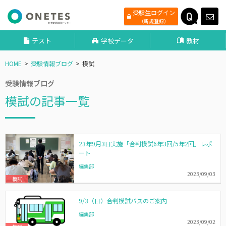
受験生ログイン
（新規登録）
テスト
学校データ
教材
HOME
受験情報ブログ
模試
受験情報ブログ
模試の記事一覧
23年9月3日実施「合判模試6年3回/5年2回」レポ
ート
編集部
2023/09/03
模試
9/3（日）合判模試バスのご案内
編集部
2023/09/02