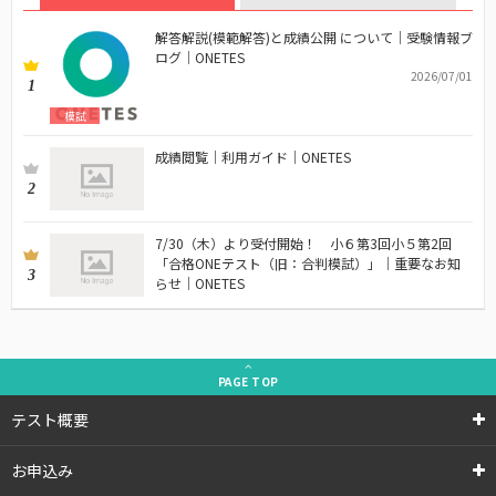
解答解説(模範解答)と成績公開 について｜受験情報ブ
ログ｜ONETES
2026/07/01
1
模試
成績閲覧｜利用ガイド｜ONETES
2
7/30（木）より受付開始！ 小６第3回小５第2回
「合格ONEテスト（旧：合判模試）」｜重要なお知
3
らせ｜ONETES
PAGE
TOP
テスト概要
お申込み