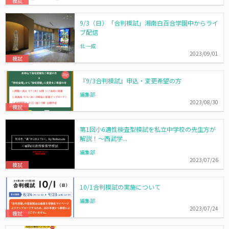
模試
9/3（日）「合判模試」湘南白百合学園中からライ
ブ配信
北 一成
2023/09/01
模試
『9/3合判模試』申込・変更希望の方
編集部
2023/08/30
模試
第1回小6適性検査型模試を私立中学校の先生方が
解説！～西武学...
編集部
2023/07/26
模試
10/1合判模試の実施について
編集部
2023/07/24
模試