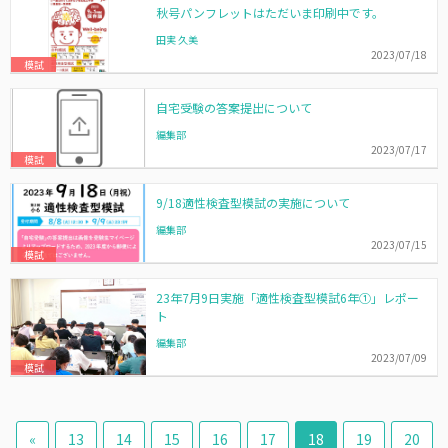
秋号パンフレットはただいま印刷中です。
田実 久美
2023/07/18
模試
自宅受験の答案提出について
編集部
2023/07/17
模試
9/18適性検査型模試の実施について
編集部
2023/07/15
模試
23年7月9日実施「適性検査型模試6年①」レポー
ト
編集部
2023/07/09
模試
«
13
14
15
16
17
18
19
20