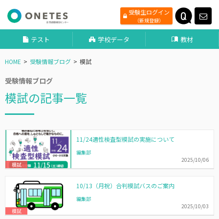
受験生ログイン
（新規登録）
テスト
学校データ
教材
HOME
受験情報ブログ
模試
受験情報ブログ
模試の記事一覧
11/24適性検査型模試の実施について
編集部
2025/10/06
模試
10/13（月祝）合判模試バスのご案内
編集部
2025/10/03
模試