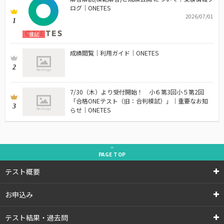
ログ｜ONETES
2026/07/01
1
模試
成績閲覧｜利用ガイド｜ONETES
2
7/30（木）より受付開始！ 小６第3回小５第2回
「合格ONEテスト（旧：合判模試）」｜重要なお知
3
らせ｜ONETES
PAGE
TOP
テスト概要
お申込み
テスト結果・過去問