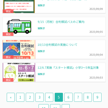
編集部
2025/09/09
模試
9/15（月祝）合判模試バスのご案内
編集部
2025/09/05
模試
10/13合判模試の実施について
編集部
2025/09/04
模試
12/6.7実施『スタート模試』小学3～5年生対象
編集部
2025/09/03
模試
«
1
2
3
4
5
6
7
8
9