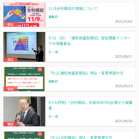
11/9合判模試の実施について
編集部
2025/10/02
模試
9/21（日）「適性検査型模試」宝仙理数インター
での保護者会...
北 一成
2025/09/17
模試
『9/21適性検査型模試』申込・変更希望の方
編集部
2025/09/16
模試
9/15(月祝)「合判模試」光英VERITAS会場から保護
者...
北 一成
2025/09/10
模試
『9/15合判模試』申込・変更希望の方