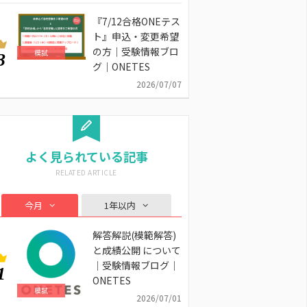
『7/12合格ONEテス
ト』申込・変更希望
の方｜受験情報ブロ
模試
3
グ｜ONETES
2026/07/07
よく見られている記事
今月
1年以内
解答解説(模範解答)
と成績公開 について
｜受験情報ブログ｜
1
ONETES
模試
2026/07/01