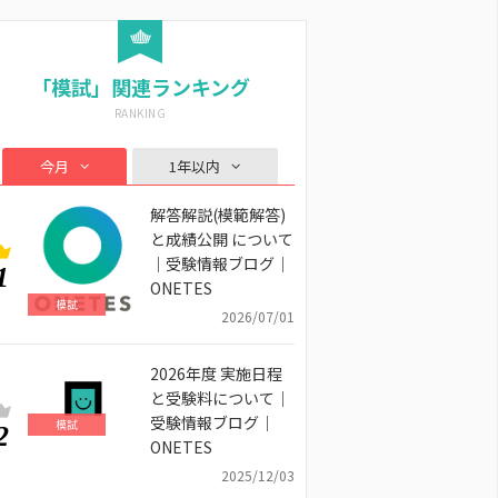
「模試」関連ランキング
今月
1年以内
解答解説(模範解答)
と成績公開 について
｜受験情報ブログ｜
1
ONETES
模試
2026/07/01
2026年度 実施日程
と受験料について｜
受験情報ブログ｜
模試
2
ONETES
2025/12/03