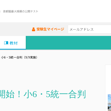
験 首都圏最大規模の公開テスト
受験生マイページ
教材
！小6・5統一合判（9/9実施）
み開始！小6・5統一合判