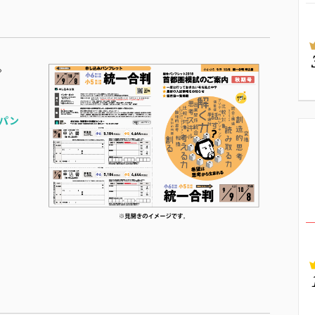
。
期パン
）