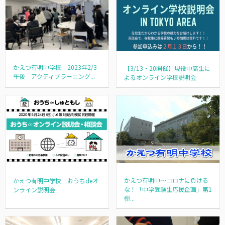
かえつ有明中学校 2023年2/3
【3/13・20開催】現役中高生に
午後 アクティブラーニング...
よるオンライン学校説明会
かえつ有明中～コロナに負ける
かえつ有明中学校 おうちdeオ
な！「中学受験生応援企画」第1
ンライン説明会
弾...