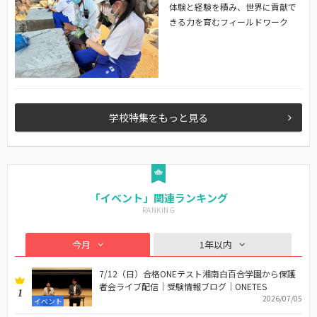
体験と経験を積み、世界に貢献で
きる力を育むフィールドワーク
学校特集をもっと見る
「イベント」関連ランキング
今月
1年以内
7/12（日）合格ONEテスト湘南白百合学園から保護
者会ライブ配信｜受験情報ブログ｜ONETES
1
2026/07/05
イベント