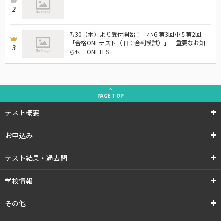
2
7/30（木）より受付開始！ 小６第3回小５第2回
「合格ONEテスト（旧：合判模試）」｜重要なお知
3
らせ｜ONETES
PAGE
TOP
テスト概要
お申込み
テスト結果・過去問
学校情報
その他