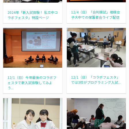
12/4（日）「合判模試」相模女
2024年「新入試体験！ 私立中コ
子大中での保護者会ライブ配信
ラボフェスタ」特設ページ
12/1（日）「コラボフェスタ」
12/1（日）今年最後のコラボフ
では3校がプログラミング入試...
ェスタで新入試体験してみよ
う...