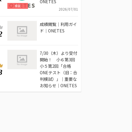
ONETES
模試
2026/07/01
成績閲覧｜利用ガイ
ド｜ONETES
2
7/30（木）より受付
開始！ 小６第3回
小５第2回「合格
3
ONEテスト（旧：合
判模試）」｜重要な
お知らせ｜ONETES