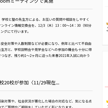
別Zoomミーティングで実施
て、学校と塾の先生方による、お互いの質問や相談をしやすく
イン情報交換会を、12/3（木）13：00～14：30（90分
ィングにて行います。
も安全対策や人数制限などが必要になり、例年と比べて不自由
先生方と、学校説明会や見学会などへの参加の機会も十分に得
つなぎ、残り約1～2ヶ月に迫った来春2021年入試に向かう
0校が参加〈11/29現在...
感染対策や、社会状況が悪化した場合の対応など、気になる点
向でご質問やご相談をしていただく形になります。