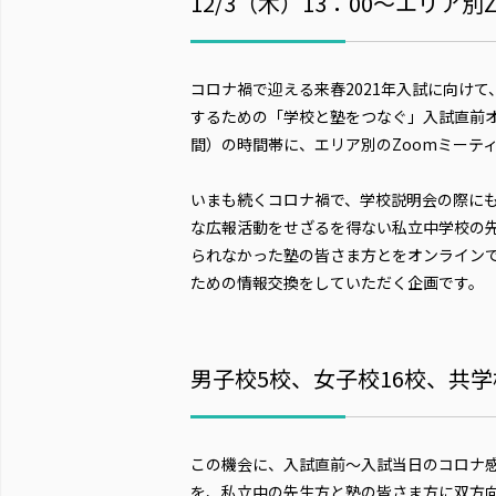
12/3（木）13：00～エリア
コロナ禍で迎える来春2021年入試に向け
するための「学校と塾をつなぐ」入試直前オンラ
間）の時間帯に、エリア別のZoomミーテ
いまも続くコロナ禍で、学校説明会の際に
な広報活動をせざるを得ない私立中学校の
られなかった塾の皆さま方とをオンラインで
ための情報交換をしていただく企画です。
男子校5校、女子校16校、共学校2
この機会に、入試直前～入試当日のコロナ
を、私立中の先生方と塾の皆さま方に双方