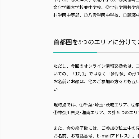
文化学園大学杉並中学校、◎宝仙学園共学
村学園中等部、◎八雲学園中学校、◎麗澤
首都圏を5つのエリアに分けて
ただし、今回のオンライン情報交換会は、エ
いての、「1対1」ではなく「多対多」の形
お名前とお顔は、他のご参加の方々とも互
い。
現時点では、①千葉･埼玉･茨城エリア、②
⑤神奈川県央･湘南エリア、の計５つのエリ
また、会の終了後には、ご参加の私立中の
お名前、お電話番号、E-mailアドレス