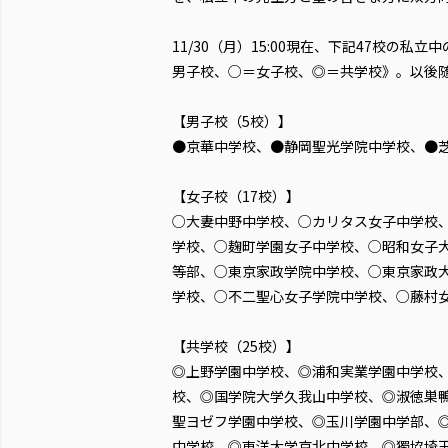
11/30（月）15:00現在、下記47校の
男子校、○＝女子校、◎＝共学校》。以後
【男子校（5校）】
●京華中学校、●静岡聖光学院中学校、●
【女子校（17校）】
○大妻中野中学校、○カリタス女子中学校
学校、○麹町学園女子中学校、○昭和女子
等部、○東京家政学院中学校、○東京家政
学校、○不二聖心女子学院中学校、○藤村
【共学校（25校）】
◎上野学園中学校、◎浦和実業学園中学校
校、◎国学院大学久我山中学校、◎淑徳巣
聖ヨゼフ学園中学校、◎玉川学園中学部、
中学校、◎東洋大学京北中学校、◎獨協埼