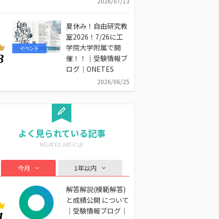
2026/07/13
夏休み！自由研究教
室2026！7/26に工
学院大学附属で開
イベント
3
催！！｜受験情報ブ
ログ｜ONETES
2026/06/25
よく見られている記事
今月
1年以内
解答解説(模範解答)
と成績公開 について
｜受験情報ブログ｜
1