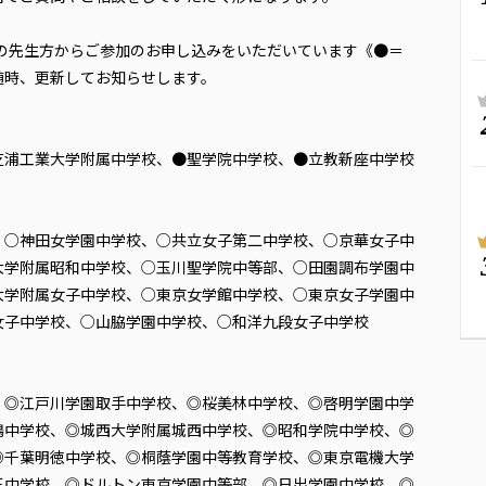
私立中の先生方からご参加のお申し込みをいただいています《●＝
随時、更新してお知らせします。
芝浦工業大学附属中学校、●聖学院中学校、●立教新座中学校
、○神田女学園中学校、○共立女子第二中学校、○京華女子中
大学附属昭和中学校、○玉川聖学院中等部、○田園調布学園中
大学附属女子中学校、○東京女学館中学校、○東京女子学園中
女子中学校、○山脇学園中学校、○和洋九段女子中学校
、◎江戸川学園取手中学校、◎桜美林中学校、◎啓明学園中学
鴨中学校、◎城西大学附属城西中学校、◎昭和学院中学校、◎
◎千葉明徳中学校、◎桐蔭学園中等教育学校、◎東京電機大学
玉中学校、◎ドルトン東京学園中等部、◎日出学園中学校、◎