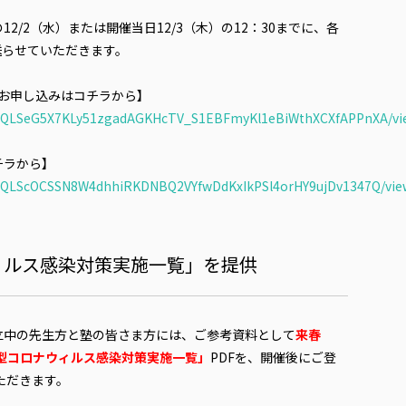
/2（水）または開催当日12/3（木）の12：30までに、各
送らせていただきます。
お申し込みはコチラから】
FAIpQLSeG5X7KLy51zgadAGKHcTV_S1EBFmyKl1eBiWthXCXfAPPnXA/v
チラから】
FAIpQLScOCSSN8W4dhhiRKDNBQ2VYfwDdKxIkPSl4orHY9ujDv1347Q/vi
ィルス感染対策実施一覧」を提供
立中の先生方と塾の皆さま方には、ご参考資料として
来春
新型コロナウィルス感染対策実施一覧」
PDFを、開催後にご登
いただきます。