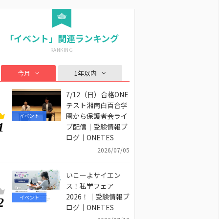
「イベント」関連ランキング
今月
1年以内
7/12（日）合格ONE
テスト湘南白百合学
園から保護者会ライ
イベント
1
ブ配信｜受験情報ブ
ログ｜ONETES
2026/07/05
いこーよサイエン
ス！私学フェア
2026！｜受験情報ブ
イベント
2
ログ｜ONETES