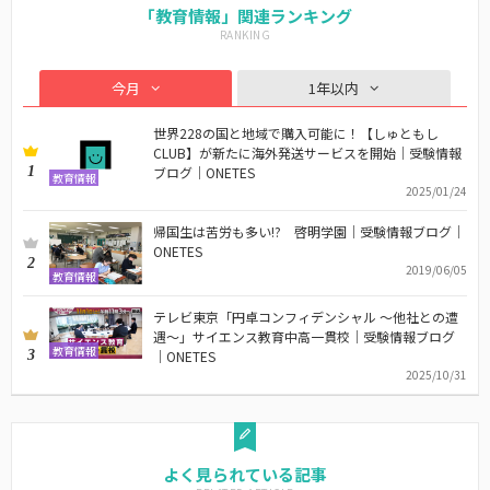
「教育情報」関連ランキング
今月
1年以内
世界228の国と地域で購入可能に！【しゅともし
CLUB】が新たに海外発送サービスを開始｜受験情報
1
ブログ｜ONETES
教育情報
2025/01/24
帰国生は苦労も多い!? 啓明学園｜受験情報ブログ｜
ONETES
2
2019/06/05
教育情報
テレビ東京「円卓コンフィデンシャル 〜他社との遭
遇〜」サイエンス教育中高一貫校｜受験情報ブログ
教育情報
3
｜ONETES
2025/10/31
よく見られている記事