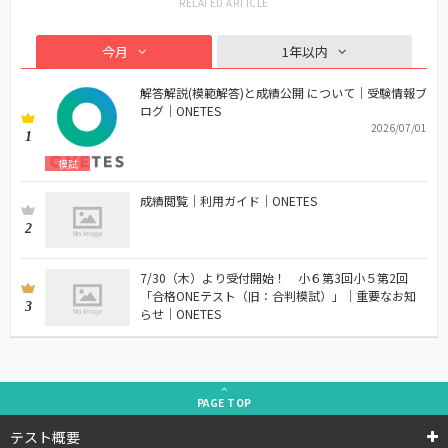
今月
1年以内
解答解説(模範解答)と成績公開 について｜受験情報ブ
ログ｜ONETES
2026/07/01
1
模試
成績閲覧｜利用ガイド｜ONETES
2
7/30（木）より受付開始！ 小６第3回小５第2回
「合格ONEテスト（旧：合判模試）」｜重要なお知
3
らせ｜ONETES
PAGE
TOP
テスト概要