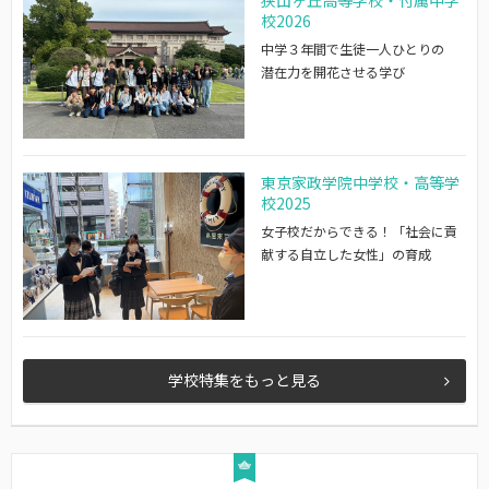
狭山ヶ丘高等学校・付属中学
校2026
中学３年間で生徒一人ひとりの
潜在力を開花させる学び
東京家政学院中学校・高等学
校2025
女子校だからできる！「社会に貢
献する自立した女性」の育成
学校特集をもっと見る