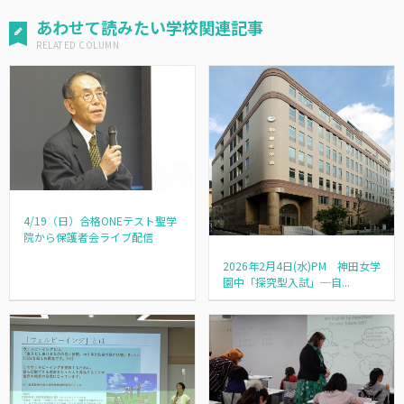
あわせて読みたい学校関連記事
4/19（日）合格ONEテスト聖学
院から保護者会ライブ配信
2026年2月4日(水)PM 神田女学
園中「探究型入試」─自...