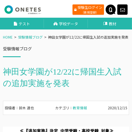
受験生ログイン
（新規登録）
テスト
学校データ
教材
HOME
受験情報ブログ
神田女学園が12/22に帰国生入試の追加実施を発表
受験情報ブログ
神田女学園が12/22に帰国生入試
の追加実施を発表
投稿者：鈴木 達也
カテゴリ：
教育情報
2020/12/15