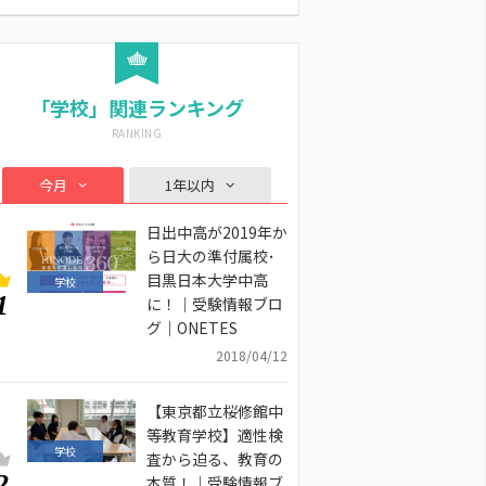
「学校」関連ランキング
今月
1年以内
日出中高が2019年か
ら日大の準付属校･
目黒日本大学中高
学校
1
に！｜受験情報ブロ
グ｜ONETES
2018/04/12
【東京都立桜修館中
等教育学校】適性検
学校
査から迫る、教育の
2
本質！｜受験情報ブ