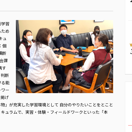
型学習
るため
リキュ
 ：個
を横断
社会課
携す
、判断
ける能
ーワー
を掲げ
物」が充実した学習環境として 自分のやりたいことをとこと
カリキュラムで、実習・体験・フィールドワークといった「本