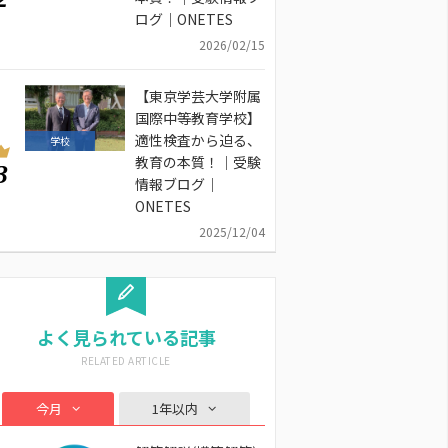
ログ｜ONETES
2026/02/15
【東京学芸大学附属
国際中等教育学校】
適性検査から迫る、
学校
教育の本質！｜受験
3
情報ブログ｜
ONETES
2025/12/04
よく見られている記事
今月
1年以内