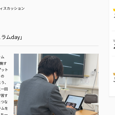
ディスカッション
ラムday」
ラム
実施す
プット
りの
よう、
に一回
学習す
とつな
ラムを
たち一