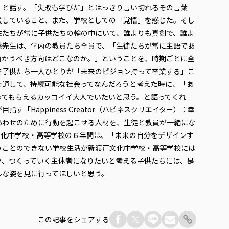
」と話す。「失敗も学びだ」とはっきり言い切れるその言葉
援していること、また、学校としての「覚悟」を感じた。そし
生たちが常に子供たちの輪の中にいて、誰よりも真剣で、誰よ
藤先生は、学内の教員たち全員で、「生徒たちが常に主語であ
向かうべき方向はどこなのか。」ということを、時期ごとに全
で子供たち一人ひとりが「未来のビジョン持って卒業する」こ
を通して、持続可能な社会ってなんだろうと考えた時に、「あ
ってもらえるカッコイイ大人でいたいと思う。と語ってくれ
「Happiness Creator（ハピネスクリエイター）：幸
あわせのために行動を起こせる人材を、生徒と教員が一緒にな
文化中学校・高等学校の６年間は、「未来の自分をデザインす
うことのできない学校生活が新渡戸文化中学校・高等学校には
か、つくっていく主体者になりたいと考える子供たちには、是
ルな姿を見に行ってほしいと思う。
この記事をシェアする