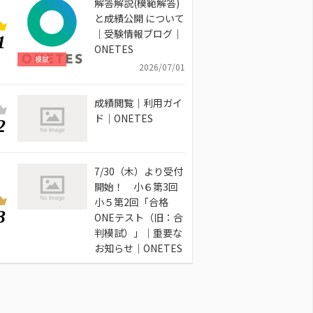
解答解説(模範解答)
と成績公開 について
｜受験情報ブログ｜
1
ONETES
模試
2026/07/01
成績閲覧｜利用ガイ
ド｜ONETES
2
7/30（木）より受付
開始！ 小６第3回
小５第2回「合格
3
ONEテスト（旧：合
判模試）」｜重要な
お知らせ｜ONETES