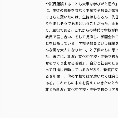
や試行錯誤することも大事な学びだと思う
に、生徒の成長を嘘なく本気で全教員が応
てさらに驚いたのは、生徒はもちろん、先
りも楽しそうであるということだった。山
り、主役である。これからの時代で学校が
教員で話し合い、そして見直し、学園全体
とを目指している。学校や教員という職業
んな風な大人になりたい」と子供たちに思
た。まさに、新渡戸文化中学校・高等学校が目指す
せをつくり出せる若者」、自分と社会のし
って目指し行動しているのだろう。新渡戸
る６年間」。他の学校では間違いなく味合
ある。これからの未来を変えていきたいと
非とも新渡戸文化中学校・高等学校のリア