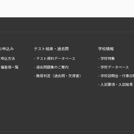
お申込み
テスト結果・過去問
学校情報
申込方法
テスト資料データベース
学校特集
偏差値一覧
過去問題集のご案内
学校データベース
簡易判定（過去問・欠席者）
学校説明会・行事日
入試要項・入試結果