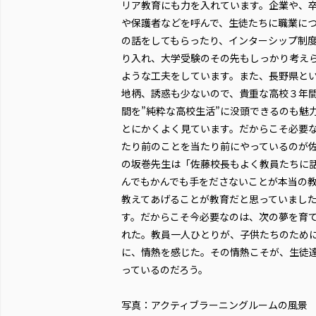
リア教育にも力を入れています。企業や、
や保護者などを呼んで、生徒たちに職業に
の話をしてもらったり、インターシップ制
り入れ、大学受験のその先もしっかり考え
ような工夫をしています。また、長野県と
地柄、誘惑も少ないので、貴重な高校３年
間を”純粋な高校生活”に没頭できるのも魅
とにかくよく見ています。だからこそ必要
たり前のことを当たり前にやっているのが
の坂巻先生は「佐藤校長もよく教員たちに
んでもかんでも手をださないことが本当の教
教えてあげることが教育だと思っていまし
す。だからこそ今必要なのは、次の夢を育
れた。教員一人ひとりが、子供たちのため
に、情熱を感じた。その情熱こそが、生徒
っているのだろう。
写真：アクティブラーニングルームの風景