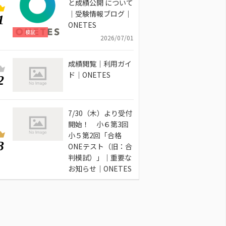
と成績公開 について
｜受験情報ブログ｜
1
ONETES
模試
2026/07/01
成績閲覧｜利用ガイ
ド｜ONETES
2
7/30（木）より受付
開始！ 小６第3回
小５第2回「合格
3
ONEテスト（旧：合
判模試）」｜重要な
お知らせ｜ONETES