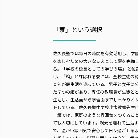
「寮」という選択
佐久長聖では毎日の時間を有効活用し、学
を楽しむための大きな支えとして寮を完備
る。「学校の延長としての学びの場」 と位
け、「館」と呼ばれる寮には、全校生徒の
０％が館生活を送っている。男子と女子に
た７つの館があり、専任の教職員が生徒と
生活し、生活面から学習面までしっかりと
トしている。佐久長聖中学校小市教頭先生
「館では、家庭のような雰囲気をつくるこ
ても大切にしています。親元を離れて生活
で、温かい雰囲気で安心して日々過ごせる
り組んでいます。学習に関しては今年、館