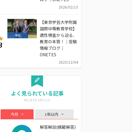
2026/02/15
【東京学芸大学附属
国際中等教育学校】
適性検査から迫る、
学校
教育の本質！｜受験
3
情報ブログ｜
ONETES
2025/12/04
よく見られている記事
今月
1年以内
解答解説(模範解答)