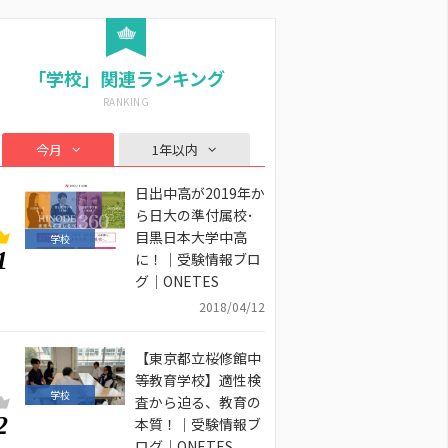
「学校」関連ランキング
今月
1年以内
日出中高が2019年か
ら日大の準付属校･
目黒日本大学中高
学校
1
に！｜受験情報ブロ
グ｜ONETES
2018/04/12
【東京都立桜修館中
等教育学校】適性検
学校
査から迫る、教育の
2
本質！｜受験情報ブ
ログ｜ONETES