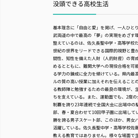
没頭できる高校生活
基本理念に「自由と愛」を掲げ、一人ひと
武両道の中で最高の「夢」の実現をめざす
整えているのは、佐久長聖中学・高等学校だ
世紀の世界をリードできる国際的視野と豊
間性、知性を備えた人財（人的財産）の育
めるとともに、難関大学への現役合格を可
る学力の錬成に全力を傾けている。県内最
ルの質の高い授業に加えそれを伝えること
る教師陣と勉強するための最良の環境が、
ちを支えている。また、運動面でも、2度の
制覇を誇り23年連続で全国大会に出場中の
部、春・夏合わせて10回甲子園に出場して
勝を誇る男子スケート部、このほか、男女
活躍している。佐久長聖中学・高等学校佐
教える教育ではありません。様々な場面で生