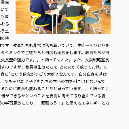
卒業生
ついて
度も取
られる
いう土
間の時
力です。教員たちも非常に落ち着いていて、生徒一人ひとりを
なタイミングで生徒たちと何度も面談をします。教員たちが当
佐久長聖の魅力です。」と語ってくれた。また、入試戦略室長
話すのですが、教員は生徒たちを“あたたかく放っておけ。な
育だ”という信念がすごく大好きなんです。自分自身も昔は
た。でもそれだと子どもたちの本当の力を引き出せないんで
てるために教員も変わることだと思っています。」と語ってく
に何ができるかということを真剣に考えて取り組んでいる姿
達の学習意欲になり、「頑張ろう！」と思えるエネルギーとな