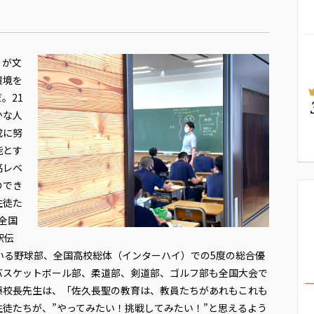
りが文
環境を
。21
かな人
成に努
能とす
高レベ
のでき
生徒た
全国
駅伝
いる野球部、全国高校総体（インターハイ）での5度の総合優
バスケットボール部、柔道部、剣道部、ゴルフ部も全国大会で
藤校長先生は、「佐久長聖の教育は、教員たちがあれもこれも
徒たちが、”やってみたい！挑戦してみたい！”と思えるよう