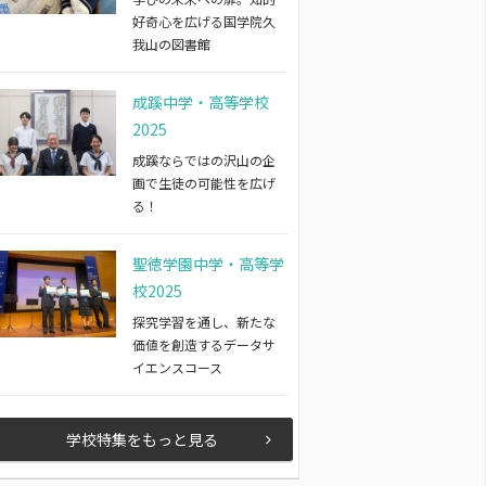
好奇心を広げる国学院久
我山の図書館
成蹊中学・高等学校
2025
成蹊ならではの沢山の企
画で生徒の可能性を広げ
る！
聖徳学園中学・高等学
校2025
探究学習を通し、新たな
価値を創造するデータサ
イエンスコース
学校特集をもっと見る