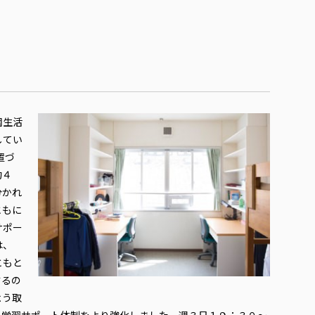
園生活
してい
置づ
約４
分かれ
ともに
サポー
は、
ともと
するの
よう取
の学習サポート体制をより強化しました。週３日１９：３０～