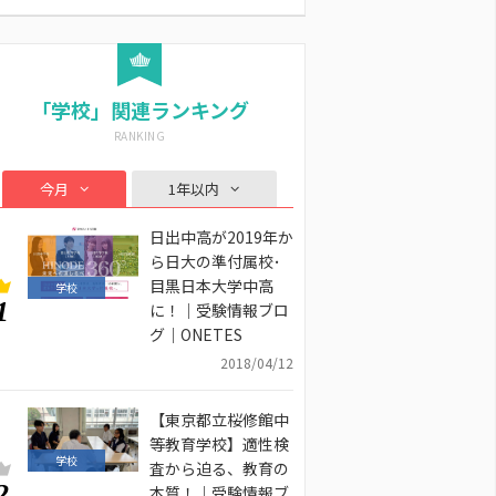
「学校」関連ランキング
今月
1年以内
日出中高が2019年か
ら日大の準付属校･
目黒日本大学中高
学校
1
に！｜受験情報ブロ
グ｜ONETES
2018/04/12
【東京都立桜修館中
等教育学校】適性検
学校
査から迫る、教育の
2
本質！｜受験情報ブ