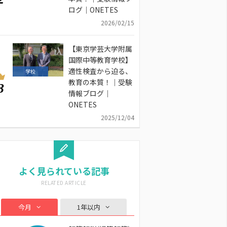
ログ｜ONETES
2026/02/15
【東京学芸大学附属
国際中等教育学校】
適性検査から迫る、
学校
教育の本質！｜受験
3
情報ブログ｜
ONETES
2025/12/04
よく見られている記事
今月
1年以内