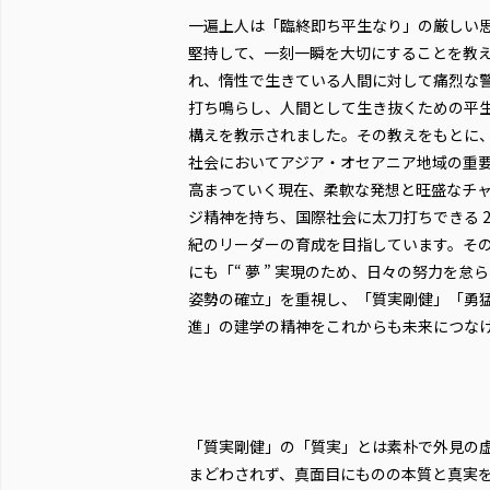
一遍上人は「臨終即ち平生なり」の厳しい
堅持して、一刻一瞬を大切にすることを教
れ、惰性で生きている人間に対して痛烈な
打ち鳴らし、人間として生き抜くための平
構えを教示されました。その教えをもとに
社会においてアジア・オセアニア地域の重
高まっていく現在、柔軟な発想と旺盛なチ
ジ精神を持ち、国際社会に太刀打ちできる 2
紀のリーダーの育成を目指しています。そ
にも「“ 夢 ” 実現のため、日々の努力を怠
姿勢の確立」を重視し、「質実剛健」「勇
進」の建学の精神をこれからも未来につな
「質実剛健」の「質実」とは素朴で外見の
まどわされず、真面目にものの本質と真実