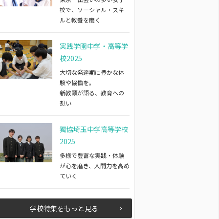
校で、ソーシャル・スキ
ルと教養を磨く
実践学園中学・高等学
校2025
大切な発達期に豊かな体
験や協働を。
新教頭が語る、教育への
想い
獨協埼玉中学高等学校
2025
多様で豊富な実践・体験
が心を磨き、人間力を高め
ていく
学校特集をもっと見る