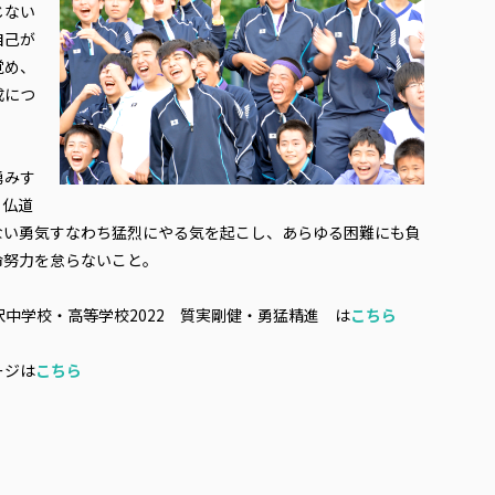
じない
自己が
覚め、
成につ
勇みす
、仏道
ない勇気すなわち猛烈にやる気を起こし、あらゆる困難にも負
命努力を怠らないこと。
沢中学校・高等学校2022 質実剛健・勇猛精進 は
こちら
ージは
こちら