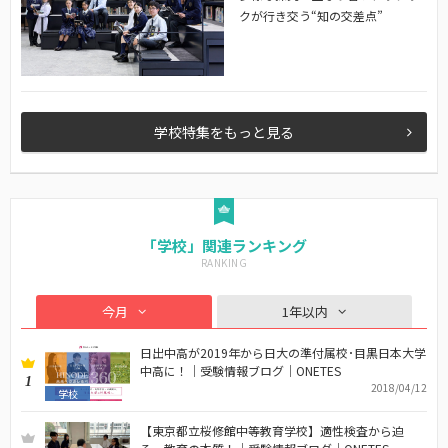
クが行き交う“知の交差点”
学校特集をもっと見る
「学校」関連ランキング
今月
1年以内
日出中高が2019年から日大の準付属校･目黒日本大学
中高に！｜受験情報ブログ｜ONETES
1
2018/04/12
学校
【東京都立桜修館中等教育学校】適性検査から迫