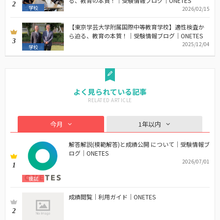
る、教育の本質！｜受験情報ブログ｜ONETES
2
学校
2026/02/15
【東京学芸大学附属国際中等教育学校】適性検査か
ら迫る、教育の本質！｜受験情報ブログ｜ONETES
3
2025/12/04
学校
よく見られている記事
今月
1年以内
解答解説(模範解答)と成績公開 について｜受験情報ブ
ログ｜ONETES
2026/07/01
1
模試
成績閲覧｜利用ガイド｜ONETES
2