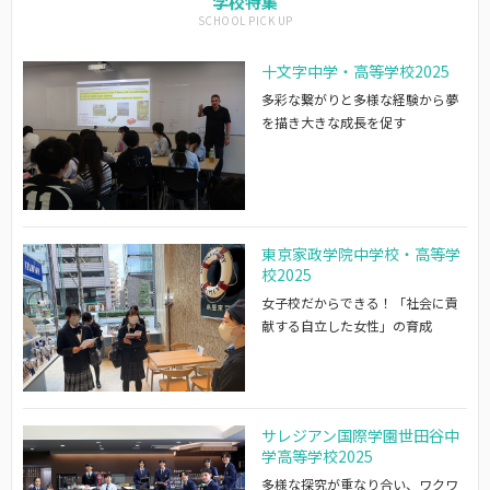
学校特集
十文字中学・高等学校2025
多彩な繋がりと多様な経験から夢
を描き大きな成長を促す
東京家政学院中学校・高等学
校2025
女子校だからできる！「社会に貢
献する自立した女性」の育成
サレジアン国際学園世田谷中
学高等学校2025
多様な探究が重なり合い、ワクワ