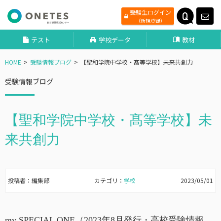
受験生ログイン
（新規登録）
テスト
学校データ
教材
HOME
受験情報ブログ
【聖和学院中学校・髙等学校】未来共創力
受験情報ブログ
【聖和学院中学校・髙等学校】未
来共創力
投稿者：編集部
カテゴリ：
学校
2023/05/01
my SPECIAL ONE（2023年8月発行・高校受験情報