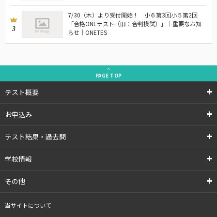
7/30（木）より受付開始！ 小６第3回小５第2回
「合格ONEテスト（旧：合判模試）」｜重要なお知
3
らせ｜ONETES
PAGE
TOP
テスト概要
お申込み
テスト結果・過去問
学校情報
その他
当サイトについて