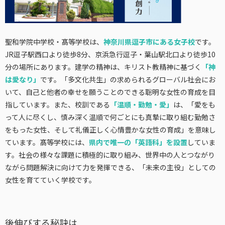
聖和学院中学校・髙等学校は、
神奈川県逗子市にある女子校
です。
JR逗子駅西口より徒歩8分、京浜急行逗子・葉山駅北口より徒歩10
分の場所にあります。建学の精神は、キリスト教精神に基づく
「神
は愛なり」
です。「多文化共生」の求められるグローバル社会にお
いて、自己と他者の幸せを願うことのできる聡明な女性の育成を目
指しています。また、校訓である
「温順・勤勉・愛」
は、「愛をも
って人に尽くし、慎み深く温順で何ごとにも真摯に取り組む勤勉さ
をもった女性、そして礼儀正しく心情豊かな女性の育成」を意味し
ています。髙等学校には、
県内で唯一の「英語科」を設置
していま
す。社会の様々な課題に積極的に取り組み、世界中の人とつながり
ながら問題解決に向けて力を発揮できる、「未来の主役」としての
女性を育てていく学校です。
後伸びする秘訣は