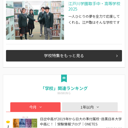
江戸川学園取手中・高等学校
2025
一人ひとりの夢を全力で応援して
くれる。江戸取はそんな学校です
学校特集をもっと見る
「学校」関連ランキング
今月
1年以内
日出中高が2019年から日大の準付属校･目黒日本大学
中高に！｜受験情報ブログ｜ONETES
1