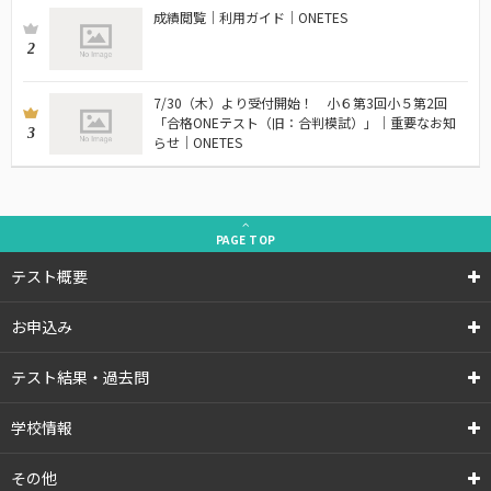
成績閲覧｜利用ガイド｜ONETES
2
7/30（木）より受付開始！ 小６第3回小５第2回
「合格ONEテスト（旧：合判模試）」｜重要なお知
3
らせ｜ONETES
PAGE
TOP
テスト概要
お申込み
テスト結果・過去問
学校情報
その他