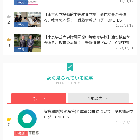
2018/04/12
学校
【東京都立桜修館中等教育学校】適性検査から迫
る、教育の本質！｜受験情報ブログ｜ONETES
2
学校
2026/02/15
【東京学芸大学附属国際中等教育学校】適性検査か
ら迫る、教育の本質！｜受験情報ブログ｜ONETES
3
2025/12/04
学校
よく見られている記事
今月
1年以内
解答解説(模範解答)と成績公開 について｜受験情報ブ
ログ｜ONETES
2026/07/01
1
模試