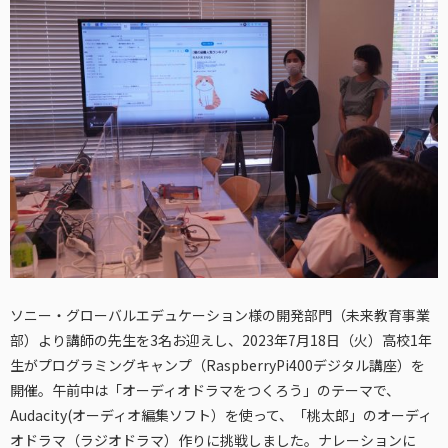
ソニー・グローバルエデュケーション様の開発部門（未来教育事業
部）より講師の先生を3名お迎えし、2023年7月18日（火）高校1年
生がプログラミングキャンプ（RaspberryPi400デジタル講座）を
開催。午前中は「オーディオドラマをつくろう」のテーマで、
Audacity(オーディオ編集ソフト）を使って、「桃太郎」のオーディ
オドラマ（ラジオドラマ）作りに挑戦しました。ナレーションに