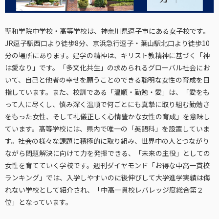
聖和学院中学校・髙等学校は、神奈川県逗子市にある女子校です。
JR逗子駅西口より徒歩8分、京浜急行逗子・葉山駅北口より徒歩10
分の場所にあります。建学の精神は、キリスト教精神に基づく「神
は愛なり」です。「多文化共生」の求められるグローバル社会にお
いて、自己と他者の幸せを願うことのできる聡明な女性の育成を目
指しています。また、校訓である「温順・勤勉・愛」は、「愛をも
って人に尽くし、慎み深く温順で何ごとにも真摯に取り組む勤勉さ
をもった女性、そして礼儀正しく心情豊かな女性の育成」を意味し
ています。髙等学校には、県内で唯一の「英語科」を設置していま
す。社会の様々な課題に積極的に取り組み、世界中の人とつながり
ながら問題解決に向けて力を発揮できる、「未来の主役」としての
女性を育てていく学校です。週刊ダイヤモンド「お得な中高一貫校
ランキング」では、入学しやすいのに後伸びして大学進学実績は侮
れない学校として紹介され、「中高一貫校レバレッジ度総合第２
位」となっています。