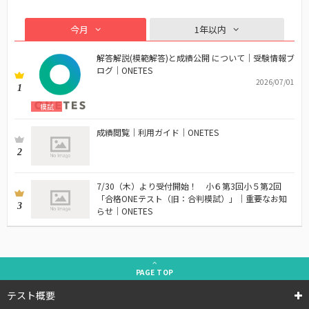
今月
1年以内
解答解説(模範解答)と成績公開 について｜受験情報ブ
ログ｜ONETES
2026/07/01
1
模試
成績閲覧｜利用ガイド｜ONETES
2
7/30（木）より受付開始！ 小６第3回小５第2回
「合格ONEテスト（旧：合判模試）」｜重要なお知
3
らせ｜ONETES
PAGE
TOP
テスト概要