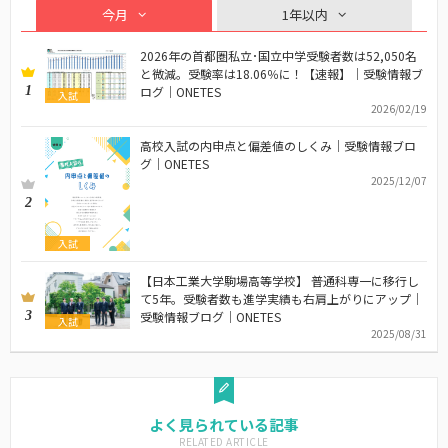
今月
1年以内
2026年の首都圏私立･国立中学受験者数は52,050名
と微減。受験率は18.06％に！【速報】｜受験情報ブ
1
ログ｜ONETES
入試
2026/02/19
高校入試の内申点と偏差値のしくみ｜受験情報ブロ
グ｜ONETES
2025/12/07
2
入試
【日本工業大学駒場高等学校】 普通科専一に移行し
て5年。受験者数も進学実績も右肩上がりにアップ｜
3
受験情報ブログ｜ONETES
入試
2025/08/31
よく見られている記事