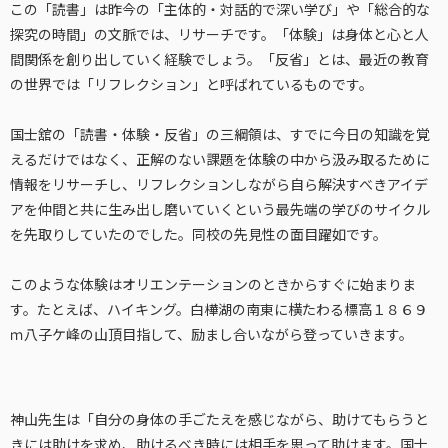
この「読書」は昨今の「主体的・対話的で深い学び」や「総合的な
探究の時間」の文脈では、リサーチです。「体験」は身体と心と人
間関係を創り出していく経験でしょう。「反省」とは、最近の教育
の世界では「リフレクション」と呼ばれているものです。
国士舘の「読書・体験・反省」の三綱領は、すでに今日の知識を覚
えるだけではなく、正解のない課題を体験の中から汲み取るために
情報をリサーチし、リフレクションしながら自ら解決すべきアイデ
アを仲間と共に生み出し磨いていくという最先端の学びのサイクル
を先取りしていたのでした。同校の先見性の面目躍如です。
このような体験はオリエンテーションのときからすぐに始まりま
す。たとえば、ハイキング。白樺湖の南東に横たわる標高１８６９
ｍ八子ケ峰の山頂目指して、励まし合いながら登っていきます。
神山先生は「自分の身体の手ごたえを感じながら、助けてもらうと
きには助けを求め、助けるべき時には相手を思って助けます。国士