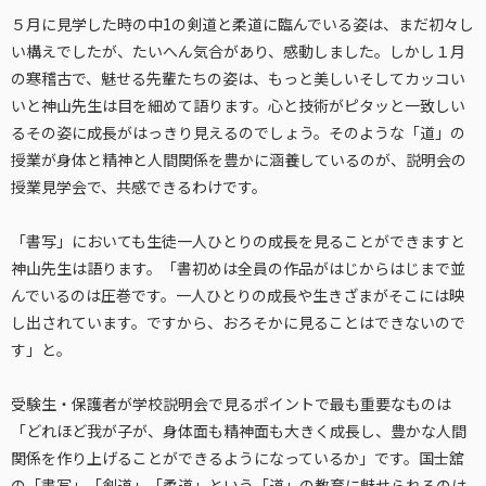
５月に見学した時の中1の剣道と柔道に臨んでいる姿は、まだ初々し
い構えでしたが、たいへん気合があり、感動しました。しかし１月
の寒稽古で、魅せる先輩たちの姿は、もっと美しいそしてカッコい
いと神山先生は目を細めて語ります。心と技術がピタッと一致しい
るその姿に成長がはっきり見えるのでしょう。そのような「道」の
授業が身体と精神と人間関係を豊かに涵養しているのが、説明会の
授業見学会で、共感できるわけです。
「書写」においても生徒一人ひとりの成長を見ることができますと
神山先生は語ります。「書初めは全員の作品がはじからはじまで並
んでいるのは圧巻です。一人ひとりの成長や生きざまがそこには映
し出されています。ですから、おろそかに見ることはできないので
す」と。
受験生・保護者が学校説明会で見るポイントで最も重要なものは
「どれほど我が子が、身体面も精神面も大きく成長し、豊かな人間
関係を作り上げることができるようになっているか」です。国士舘
の「書写」「剣道」「柔道」という「道」の教育に魅せられるのは