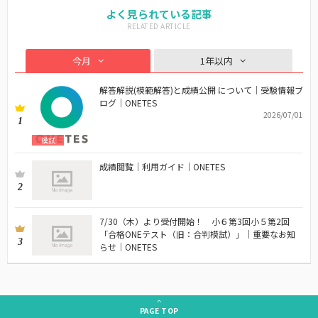
よく見られている記事
今月
1年以内
解答解説(模範解答)と成績公開 について｜受験情報ブ
ログ｜ONETES
2026/07/01
1
模試
成績閲覧｜利用ガイド｜ONETES
2
7/30（木）より受付開始！ 小６第3回小５第2回
「合格ONEテスト（旧：合判模試）」｜重要なお知
3
らせ｜ONETES
PAGE
TOP