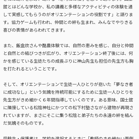
舘とはどんな学校か、私の講義と多様なアクティビティの体験を通
して実感してもらうのがオリエンテーションの役割です」と語りま
す。協力ゲームも行われ、仲間との絆も生まれ、みんなでやりきる
喜びの表情があらわれてきます。
また、飯盒炊さんや酪農体験では、自然の恵みを感じ、自分と仲間
と自然との結びつきが広がり、オリエンテーション終了後には、何
かを感じている生徒たちの成長ぶりに神山先生も担任の先生方も胸
を打たれるということです。
そして、オリエンテーションで生徒一人ひとりが抱いた「夢なき者
に成功なし」という気魄を持続可能にするために生徒一人ひとりを
先生方がきめ細かく６年間指導していくのです。ある意味、国士舘
に隣接している松陰神社にかつての松下村塾さながら建物が再現さ
れていますが、まさにそこに集う松陰と弟子たちの永遠の絆を結ん
だ気魄そのものです。
受験生・保護者は、学校を選択するときに「教師のきめ細かい面倒