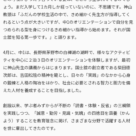
ょう。まだ入学して1カ月しか経っていないのに、不思議です。神山
教頭は「ふだんの学校生活の中で、きめ細かく先生方が指導してく
れるという点が大きいですが、中1のオリエンテーションで自分を見
つめられる型を身につけるきめ細かい指導から始めます。それが国
士舘を知る第一歩です。」と語ります。
4月に、中1は、長野県茅野市の白樺湖の湖畔で、様々なアクティビ
ティを中心に２泊３日のオリエンテーションを体験しますが、最初
に神山先生の講義からはじまります。国士舘の創立者である柴田德
次郎は、吉田松陰の精神を範とし、日々の「実践」のなかから心身
の鍛練と人格の陶冶をはかり、社会に必要とされる智力と胆力を備
えた人材を養成することを目指しました。
創設以来、学ぶ者みずからが不断の「読書・体験・反省」の三綱領
を実践しつつ、「誠意・勤労・見識・気魄」の四徳目を涵養（かん
よう）することを教育理念に掲げ、さまざまな分野で活躍する人材
を世に輩出してきたのです。