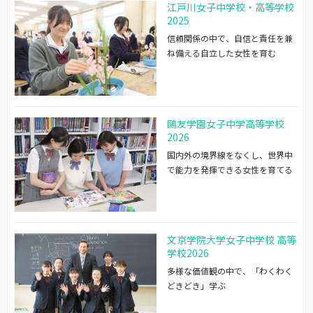
江戸川女子中学校・高等学校
2025
信頼関係の中で、自信と責任を兼
ね備える自立した女性を育む
鷗友学園女子中学高等学校
2026
国内外の境界線をなくし、世界中
で能力を発揮できる女性を育てる
文京学院大学女子中学校 高等
学校2026
多様な価値観の中で、「わくわく
どきどき」学ぶ