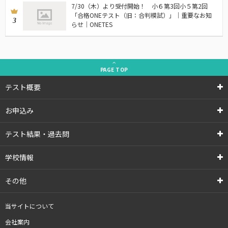
7/30（木）より受付開始！ 小６第3回小５第2回
「合格ONEテスト（旧：合判模試）」｜重要なお知
3
らせ｜ONETES
PAGE
TOP
テスト概要
お申込み
テスト結果・過去問
学校情報
その他
当サイトについて
会社案内