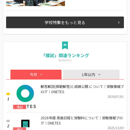
学校特集をもっと見る
「模試」関連ランキング
今月
1年以内
解答解説(模範解答)と成績公開 について｜受験情報ブ
ログ｜ONETES
2026/07/01
1
模試
2026年度 実施日程と受験料について｜受験情報ブロ
グ｜ONETES
2
2025/12/03
模試