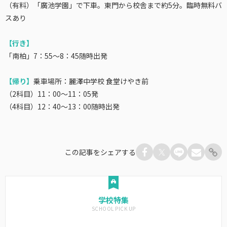
（有料）「廣池学園」で下車。東門から校舎まで約5分。臨時無料バ
スあり
【行き】
「南柏」7：55～8：45随時出発
【帰り】
乗車場所：
麗澤中学校 食堂けやき前
（2科目）11：00～11：05発
（4科目）12：40～13：00随時出発
この記事をシェアする
学校特集