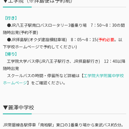
▼工学院（※拝島便は予約制）
【行き】
●JR八王子駅南口バスロータリー3番乗り場 7：50〜8：30の間
随時出発(予約不要)
●JR拝島駅(オクダ建設横駐車場) 8：05〜8：15(
予約必要
。以
下学校ホームページで予約してください)
【帰り】
工学院大学バス停(JR八王子駅行き、JR拝島駅行き) 12：40以降
随時出発
スクールバスの時間・停留所など詳細は【
工学院大学附属中学校
ホームページ
】をご確認ください。
▼麗澤中学校
JR常磐線各駅停車「南柏駅」東口の1番乗り場から東武バス約5分。