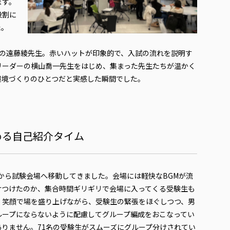
ます。
役割に
た。
目の遠藤綾先生。赤いハットが印象的で、入試の流れを説明す
リーダーの横山喬一先生をはじめ、集まった先生たちが温かく
環境づくりのひとつだと実感した瞬間でした。
める自己紹介タイム
場から試験会場へ移動してきました。会場には軽快なBGMが流
けつけたのか、集合時間ギリギリで会場に入ってくる受験生も
、笑顔で場を盛り上げながら、受験生の緊張をほぐしつつ、男
ループにならないように配慮してグループ編成をおこなってい
りません。71名の受験生がスムーズにグループ分けされてい