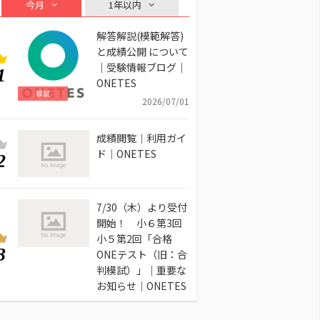
今月
1年以内
解答解説(模範解答)
と成績公開 について
｜受験情報ブログ｜
1
ONETES
模試
2026/07/01
成績閲覧｜利用ガイ
ド｜ONETES
2
7/30（木）より受付
開始！ 小６第3回
小５第2回「合格
3
ONEテスト（旧：合
判模試）」｜重要な
お知らせ｜ONETES