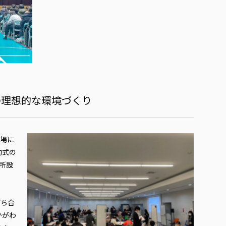
の理想的な環境づくり
会場に
動式の
所設
打ち合
かがわ