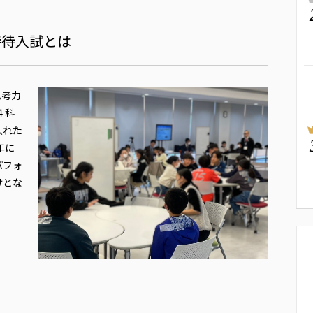
特待入試とは
思考力
４科
入れた
年に
パフォ
けとな