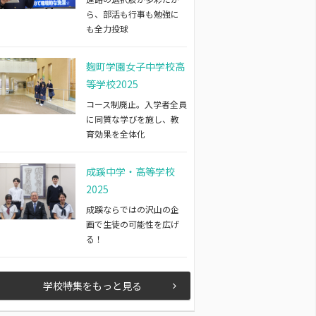
ら、部活も行事も勉強に
も全力投球
麴町学園女子中学校高
等学校2025
コース制廃止。入学者全員
に同質な学びを施し、教
育効果を全体化
成蹊中学・高等学校
2025
成蹊ならではの沢山の企
画で生徒の可能性を広げ
る！
学校特集をもっと見る