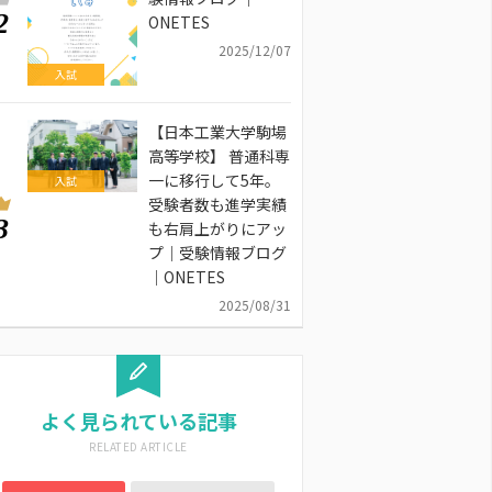
2
ONETES
2025/12/07
入試
【日本工業大学駒場
高等学校】 普通科専
一に移行して5年。
入試
受験者数も進学実績
3
も右肩上がりにアッ
プ｜受験情報ブログ
｜ONETES
2025/08/31
よく見られている記事