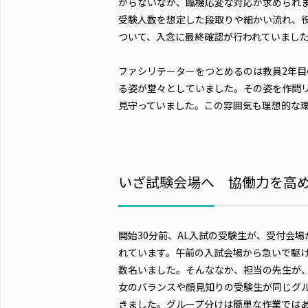
からないなか、臨機応変な対応が求められ
受験人数を想定した段取りや細かい流れ、
ついて、入念に最終確認が行われていまし
ファシリテーターをつとめるのは教員2年
る姿が堂々としていました。その姿を作問
見守っていました。この雰囲気も理想的な
いざ試験会場へ 協働力を高
開始30分前、AL入試の受験生が、受付会
れています。午前の入試会場から急いで駆
数名いました。そんななか、担当の先生が
女のバランスや顔見知りの受験生が同じグ
きました。グループ分けは簡単な作業ではあ