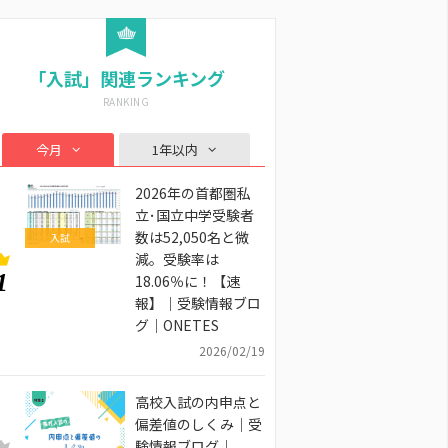
「入試」関連ランキング
今月
1年以内
2026年の首都圏私
立･国立中学受験者
数は52,050名と微
入試
減。受験率は
1
18.06％に！【速
報】｜受験情報ブロ
グ｜ONETES
2026/02/19
高校入試の内申点と
偏差値のしくみ｜受
験情報ブログ｜