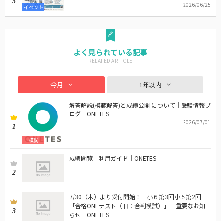
3
2026/06/25
イベント
よく見られている記事
今月
1年以内
解答解説(模範解答)と成績公開 について｜受験情報ブ
ログ｜ONETES
2026/07/01
1
模試
成績閲覧｜利用ガイド｜ONETES
2
7/30（木）より受付開始！ 小６第3回小５第2回
「合格ONEテスト（旧：合判模試）」｜重要なお知
3
らせ｜ONETES