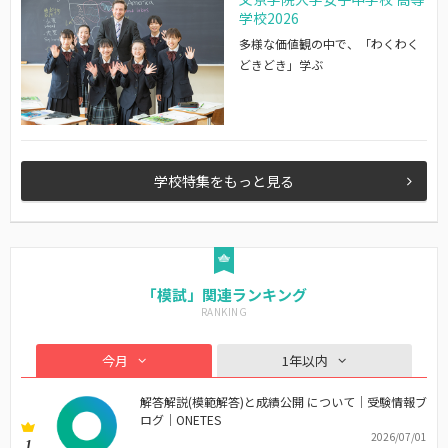
学校2026
多様な価値観の中で、「わくわく
どきどき」学ぶ
学校特集をもっと見る
「模試」関連ランキング
今月
1年以内
解答解説(模範解答)と成績公開 について｜受験情報ブ
ログ｜ONETES
2026/07/01
1