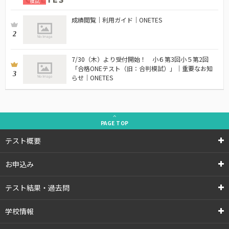
模試
成績閲覧｜利用ガイド｜ONETES
2
7/30（木）より受付開始！ 小６第3回小５第2回
「合格ONEテスト（旧：合判模試）」｜重要なお知
3
らせ｜ONETES
PAGE
TOP
テスト概要
お申込み
テスト結果・過去問
学校情報