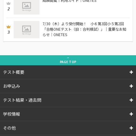
成績閲覧｜利用ガイド｜ONETES
2
7/30（木）より受付開始！ 小６第3回小５第2回
「合格ONEテスト（旧：合判模試）」｜重要なお知
3
らせ｜ONETES
PAGE
TOP
テスト概要
お申込み
テスト結果・過去問
学校情報
その他