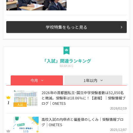
学校特集をもっと見る
「入試」関連ランキング
今月
1年以内
2026年の首都圏私立･国立中学受験者数は52,050名
と微減。受験率は18.06％に！【速報】｜受験情報ブ
1
ログ｜ONETES
入試
2026/02/19
高校入試の内申点と偏差値のしくみ｜受験情報ブロ
グ｜ONETES
2025/12/07