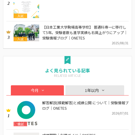
2
入試
【日本工業大学駒場高等学校】 普通科専一に移行し
て5年。受験者数も進学実績も右肩上がりにアップ｜
3
受験情報ブログ｜ONETES
入試
2025/08/31
よく見られている記事
今月
1年以内
解答解説(模範解答)と成績公開 について｜受験情報ブ
ログ｜ONETES
2026/07/01
1
模試