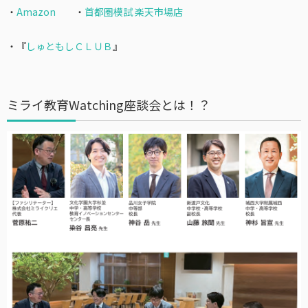
・
Amazon
・
首都圏模試 楽天市場店
・『
しゅともしＣＬＵＢ
』
ミライ教育Watching座談会とは！？