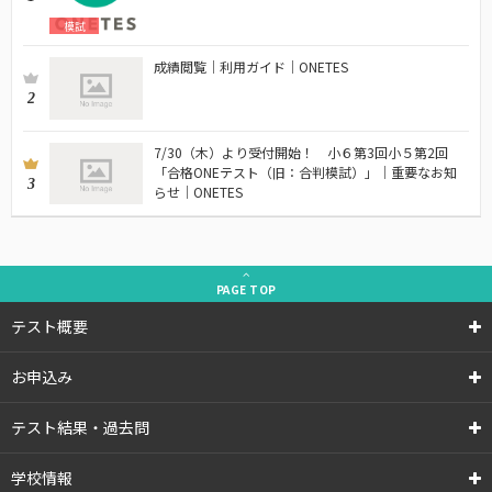
模試
成績閲覧｜利用ガイド｜ONETES
2
7/30（木）より受付開始！ 小６第3回小５第2回
「合格ONEテスト（旧：合判模試）」｜重要なお知
3
らせ｜ONETES
PAGE
TOP
テスト概要
お申込み
テスト結果・過去問
学校情報