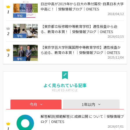
日出中高が2019年から日大の準付属校･目黒日本大学
中高に！｜受験情報ブログ｜ONETES
1
2018/04/12
学校
【東京都立桜修館中等教育学校】適性検査から迫
る、教育の本質！｜受験情報ブログ｜ONETES
2
学校
2026/02/15
【東京学芸大学附属国際中等教育学校】適性検査か
ら迫る、教育の本質！｜受験情報ブログ｜ONETES
3
2025/12/04
学校
よく見られている記事
今月
1年以内
解答解説(模範解答)と成績公開 について｜受験情報ブ
ログ｜ONETES
2026/07/01
1