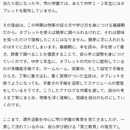
当たり前になった今、市川学園では、あえて中学１・２年生にはタ
ブレットを配布していません。
その理由は、この時期は物事の捉え方や学び方を身につける基礎期
だから。タブレットを使えば簡単に調べられるけれど、それは意味
を知っただけで理解したことにはなりません。簡単に手に入れたも
のはすぐに忘れてしまいます。基礎期に、本を読み、手を使って書
き、辞書で調べることを徹底することで、自ら学ぶ姿勢を身につけ
ていくのです。中学１年生に、タブレットの代わりに配布している
のが多機能手帳です。ホームルーム、授業中、そして自宅で手帳を
ひらき、丁寧に書き込む。書く習慣がついた生徒は、タブレットを
使うようになっても、手書きの手帳を活用してスケジュールの管理
をしているそうです。こうしたアナログな作業を通して、自分の考
えを丁寧にまとめ、物事を深く理解し、知識を自分のものにしてい
くのです。
ここまで、課外活動を中心に市川学園の教育を見てきましたが、一
貫して流れているのは、自ら学び続ける「第三教育」の理念でし