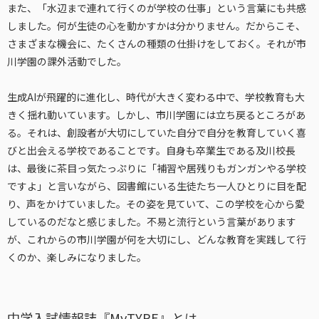
また、「水辺まで連れて行くのが学校の仕事」という言葉にも共感
しました。何が生徒の心を動かすかは分かりません。だからこそ、
さまざまな機会に、たくさんの種類の仕掛けをしておく。それが市
川学園の課外活動でした。
生成AIが飛躍的に進化し、時代が大きく変わる中で、学校教育も大
きく揺れ動いています。しかし、市川学園には立ち戻るところがあ
る。それは、創設者が大切にしていた自分で自分を教育していく喜
びと出会える学校であることです。自身も卒業生である及川校長
は、最後に茶目っ気たっぷりに「補習や居残りもガンガンやる学校
ですよ」と言いながら、図書館にいる生徒たち一人ひとりに目を配
り、声をかけていました。その姿を見ていて、この学校を心から愛
しているのだなと感じました。不易と流行という言葉があります
が、これからの市川学園が何を大切にし、どんな教育を実践して行
くのか、楽しみになりました。
中学入試情報誌『MyTYPE』とは