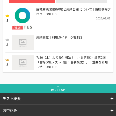
解答解説(模範解答)と成績公開 について｜受験情報ブ
ログ｜ONETES
2026/07/01
1
模試
成績閲覧｜利用ガイド｜ONETES
2
7/30（木）より受付開始！ 小６第3回小５第2回
「合格ONEテスト（旧：合判模試）」｜重要なお知
3
らせ｜ONETES
PAGE
TOP
テスト概要
お申込み