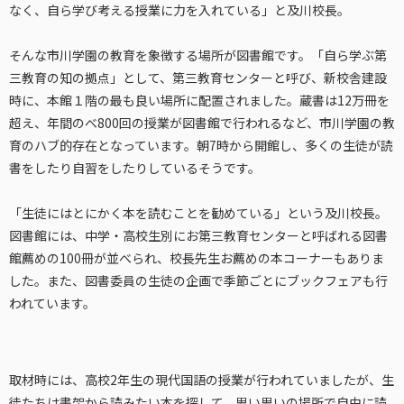
なく、自ら学び考える授業に力を入れている」と及川校長。
そんな市川学園の教育を象徴する場所が図書館です。「自ら学ぶ第
三教育の知の拠点」として、第三教育センターと呼び、新校舎建設
時に、本館１階の最も良い場所に配置されました。蔵書は12万冊を
超え、年間のべ800回の授業が図書館で行われるなど、市川学園の教
育のハブ的存在となっています。朝7時から開館し、多くの生徒が読
書をしたり自習をしたりしているそうです。
「生徒にはとにかく本を読むことを勧めている」という及川校長。
図書館には、中学・高校生別にお第三教育センターと呼ばれる図書
館薦めの100冊が並べられ、校長先生お薦めの本コーナーもありま
した。また、図書委員の生徒の企画で季節ごとにブックフェアも行
われています。
取材時には、高校2年生の現代国語の授業が行われていましたが、生
徒たちは書架から読みたい本を探して、思い思いの場所で自由に読