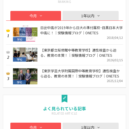
今月
1年以内
日出中高が2019年から日大の準付属校･目黒日本大学
中高に！｜受験情報ブログ｜ONETES
1
2018/04/12
学校
【東京都立桜修館中等教育学校】適性検査から迫
る、教育の本質！｜受験情報ブログ｜ONETES
2
学校
2026/02/15
【東京学芸大学附属国際中等教育学校】適性検査か
ら迫る、教育の本質！｜受験情報ブログ｜ONETES
3
2025/12/04
学校
よく見られている記事
今月
1年以内