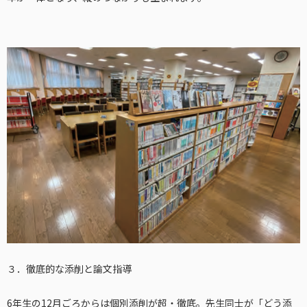
３．徹底的な添削と論文指導
6年生の12月ごろからは個別添削が超・徹底。先生同士が「どう添