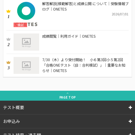
解答解説(模範解答)と成績公開 について｜受験情報ブ
ログ｜ONETES
2026/07/01
1
模試
成績閲覧｜利用ガイド｜ONETES
2
7/30（木）より受付開始！ 小６第3回小５第2回
「合格ONEテスト（旧：合判模試）」｜重要なお知
3
らせ｜ONETES
PAGE
TOP
テスト概要
お申込み