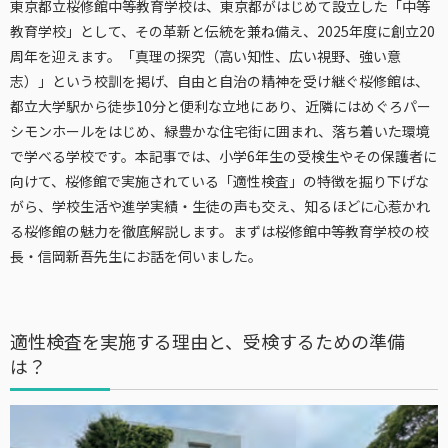
東京都立桜修館中等教育学校は、東京都がはじめて設立した「中等
教育学校」として、その革新と伝統を兼ね備え、2025年度に創立20
周年を迎えます。「真理の探究（高い知性、広い視野、強い意
志）」という校訓を掲げ、自由と自治の精神を受け継ぐ桜修館は、
都立大学駅から徒歩10分と便利な立地にあり、近隣にはめぐろパー
シモンホールをはじめ、緑豊かな住宅街に囲まれ、落ち着いた環境
で学べる学校です。本記事では、小学6年生の受検生やその保護者に
向けて、桜修館で実施されている「適性検査」の特徴を掘り下げな
がら、学校生活や進学実績・生徒の声も交え、知るほどに心惹かれ
る桜修館の魅力を徹底解説します。まずは桜修館中等教育学校の校
長・信岡新吾先生にお話を伺いました。
適性検査を実施する理由と、受検するための準備
は？