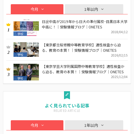
今月
1年以内
日出中高が2019年から日大の準付属校･目黒日本大学
中高に！｜受験情報ブログ｜ONETES
1
2018/04/12
学校
【東京都立桜修館中等教育学校】適性検査から迫
る、教育の本質！｜受験情報ブログ｜ONETES
2
学校
2026/02/15
【東京学芸大学附属国際中等教育学校】適性検査か
ら迫る、教育の本質！｜受験情報ブログ｜ONETES
3
2025/12/04
学校
よく見られている記事
今月
1年以内