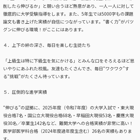
削したら伸びるか」と競い合うほど熱意があり、一人一人に対して
徹底的に大学受験指導をします。また、5年生では5000字もの課題
論文も書き上げた実績が自信につながっています。“書く力”がバツ
グンに伸びる環境！がここにはあります。
４．上下の絆の深さ、毎日を楽しむ生徒たち
「上級生は特に下級生を気にかける」とみんな口をそろえるほど思
いやりにあふれた校風。友達もたくさんでき、毎日“ワクワク”す
る“挑戦”がたくさん待っています。
５．圧倒的な進学実績
“伸びる”の証拠に、2025年度（令和7年度）の大学入試で・東大現
役合格7名・国公立大現役合格68名・早稲田大現役53名・慶應大現
役30名／卒業生142名など、難関大学への合格実績が非常に高い！
医学部医学科合格（2024年度過年度生含む）26名の実績もありま
す。