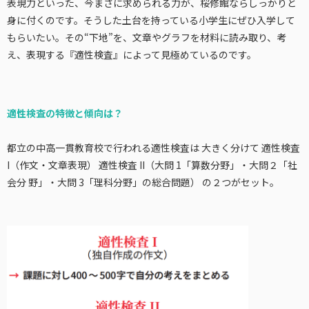
表現力といった、今まさに求められる力が、桜修館ならしっかりと
身に付くのです。そうした土台を持っている小学生にぜひ入学して
もらいたい。その“下地”を、文章やグラフを材料に読み取り、考
え、表現する『適性検査』によって見極めているのです。
適性検査の特徴と傾向は？
都立の中高一貫教育校で行われる適性検査は 大きく分けて 適性検査
I（作文・文章表現） 適性検査 II（大問 1「算数分野」・大問２「社
会分 野」・大問 3「理科分野」の総合問題） の２つがセット。