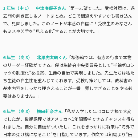
1 年生（中 1） 中津咲優子さん
「第一志望でした。受検対策は、過
去問の解き直し＆ノートまとめ。どこで間違えやすいかも書き込ん
で、見直しました。このノートが本番の自信に！受検生のみなさん
もミスや苦手を“見える化”することが大切です。」
6 年生 （高 3） 北澤虎太朗くん
「桜修館では、有志の行事で本物
のリーダー経験ができる。僕は生徒会中央委員長として“半袖ポロシ
ャツの制服化”を提案、生徒の自治で実現しました。先生たちは私た
ち生徒の自主性を重んじてくれます。受検対策としては、教科書の
基本内容をしっかり押さえることが一番。難しすぎることをやる必
要はありません。」
6 年生 （高 3） 横田莉奈さん
「私が入学した年はコロナ禍で大変
でしたが、後期課程ではアメリカへ1年間留学できるチャンスを得ら
れました。自分に自信がついたし、これをきっかけに将来は“海外で
日本の架け橋になること”を目指しています。作文では知識より“伝