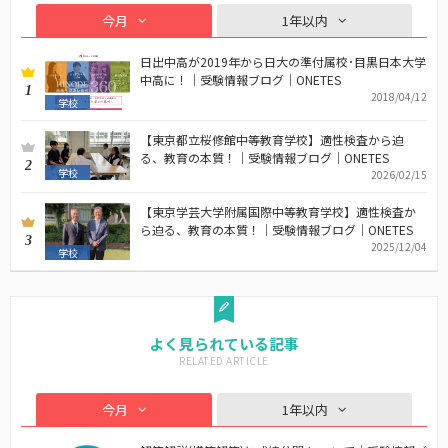
今月
1年以内
日出中高が2019年から日大の準付属校･目黒日本大学
中高に！｜受験情報ブログ｜ONETES
1
2018/04/12
学校
【東京都立桜修館中等教育学校】適性検査から迫
る、教育の本質！｜受験情報ブログ｜ONETES
2
学校
2026/02/15
【東京学芸大学附属国際中等教育学校】適性検査か
ら迫る、教育の本質！｜受験情報ブログ｜ONETES
3
2025/12/04
学校
よく見られている記事
今月
1年以内