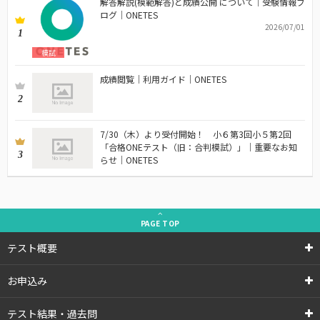
解答解説(模範解答)と成績公開 について｜受験情報ブ
ログ｜ONETES
2026/07/01
1
模試
成績閲覧｜利用ガイド｜ONETES
2
7/30（木）より受付開始！ 小６第3回小５第2回
「合格ONEテスト（旧：合判模試）」｜重要なお知
3
らせ｜ONETES
PAGE
TOP
テスト概要
お申込み
テスト結果・過去問