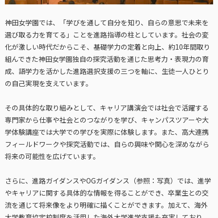
神田女学園では、「学びを通して自分を知り、自らの意思で未来を
選び取る力を育てる」ことを進路指導の柱としています。社会の変
化が激しい時代だからこそ、基礎学力の定着と向上、約10年間取り
組んできた神田女学園独自の探究活動を通じた思考力・表現力の育
成、語学力を活かした進路選択支援の三つを軸に、生徒一人ひとり
の自己実現を支えています。
その具体的な取り組みとして、キャリア講演会では社会で活躍する
専門家から仕事や社会とのつながりを学び、キャンパスツアーや大
学体験講座では大学での学びを実際に体験します。また、高大連携
フィールドワークや探究活動では、自らの興味や関心を深めながら
将来の可能性を広げています。
さらに、進路ガイダンスやOGガイダンス（参照：写真）では、進学
やキャリアに関する具体的な情報を得ることができ、卒業生との交
流を通じて将来像をより明確に描くことができます。加えて、海外
大学教育協定校制度を活用した海外大学進学支援も充実しており、