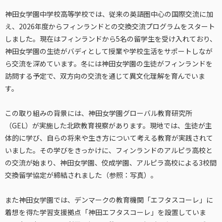
神田女学園中学校高等学校では、従来の英語圏中心の国際交流に加
え、2026年度からフィンランドとの交換交流プログラムをスタート
しました。現在はフィンランドから5名の留学生を受け入れており、
神田女学園の生徒がバディとして授業や学校生活をサポートしなが
ら交流を深めています。冬には神田女学園の生徒がフィンランドを
訪問する予定で、双方向の交流を通じて異文化理解を育んでいま
す。
この取り組みの背景には、神田女学園グローバル教育研究所
（GEL）が実施した北欧教育視察があります。現地では、生徒が主
体的に学び、自らの将来や生き方について考える教育が実践されて
いました。その学びをきっかけに、フィンランドのアルピラ高校と
の交流が始まり、神田女学園、佼成学園、アルピラ高校による3校間
交換留学協定が締結されました（参照：写真）。
また神田女学園では、デンマークの教育機関「エフタスコーレ」に
着想を得た学習支援拠点「神田エフタスコーレ」を設置していま