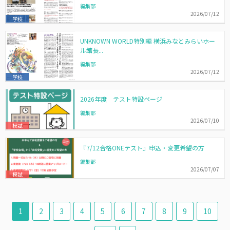
編集部
2026/07/12
学校
UNKNOWN WORLD特別編 横浜みなとみらいホー
ル館長...
編集部
2026/07/12
学校
2026年度 テスト特設ページ
編集部
2026/07/10
模試
『7/12合格ONEテスト』申込・変更希望の方
編集部
2026/07/07
模試
1
2
3
4
5
6
7
8
9
10