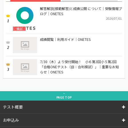
解答解説(模範解答)と成績公開 について｜受験情報ブ
ログ｜ONETES
2026/07/01
1
模試
成績閲覧｜利用ガイド｜ONETES
2
7/30（木）より受付開始！ 小６第3回小５第2回
「合格ONEテスト（旧：合判模試）」｜重要なお知
3
らせ｜ONETES
PAGE
TOP
テスト概要
お申込み