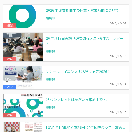
2026年 お盆期間中の休業・営業時間について
編集部
2026/07/20
模試
26年7月5日実施「適性ONEテスト6年①」レポー
ト
編集部
2026/07/17
模試
いこーよサイエンス！私学フェア2026！
編集部
2026/07/13
イベント
秋パンフレットはただいま印刷中です。
編集部
2026/07/12
模試
LOVELY LIBRARY 第29回·和洋国府台女子中高の...