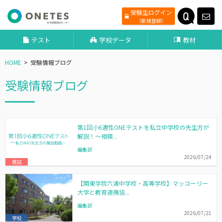
受験生ログイン
（新規登録）
テスト
学校データ
教材
HOME
受験情報ブログ
受験情報ブログ
第1回小6適性ONEテストを私立中学校の先生方が
解説！～相模...
編集部
2026/07/24
模試
【関東学院六浦中学校・高等学校】マッコーリー
大学と教育連携協...
編集部
2026/07/21
学校