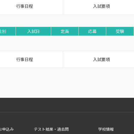
行事日程
入試要項
性別
入試日
定員
応募
受験
行事日程
入試要項
お申込み
テスト結果・過去問
学校情報