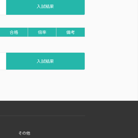
入試結果
合格
倍率
備考
入試結果
その他