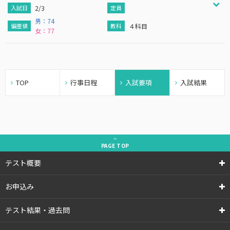
2/3
男：74
４科目
女：77
TOP
行事日程
入試要項
入試結果
PAGE
TOP
テスト概要
お申込み
テスト結果・過去問