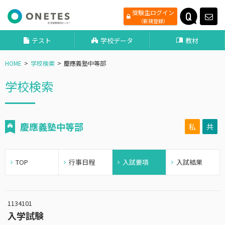
受験生ログイン
（新規登録）
テスト
学校データ
教材
HOME
学校検索
慶應義塾中等部
学校検索
慶應義塾中等部
私
共
TOP
行事日程
入試要項
入試結果
1134101
入学試験