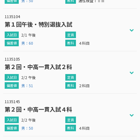
男：50
適性検査ⅠⅡⅢ
1135104
第１回午後・特別選抜入試
2/1 午後
男：60
４科目
1135105
第２回・中高一貫入試２科
2/2 午後
男：51
２科目
1135145
第２回・中高一貫入試４科
2/2 午後
男：50
４科目