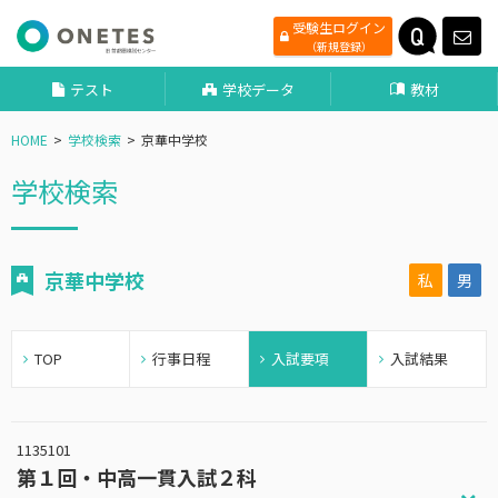
受験生ログイン
（新規登録）
テスト
学校データ
教材
HOME
学校検索
京華中学校
学校検索
京華中学校
私
男
TOP
行事日程
入試要項
入試結果
1135101
第１回・中高一貫入試２科