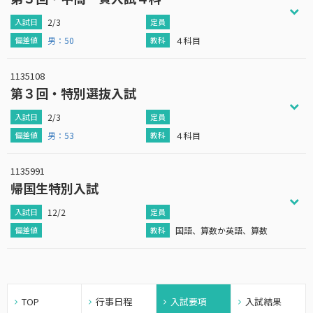
2/3
男：50
４科目
1135108
第３回・特別選抜入試
2/3
男：53
４科目
1135991
帰国生特別入試
12/2
国語、算数か英語、算数
TOP
行事日程
入試要項
入試結果