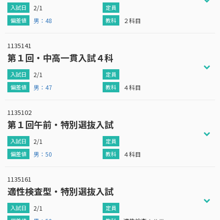
2/1
男：48
２科目
1135141
第１回・中高一貫入試４科
2/1
男：47
４科目
1135102
第１回午前・特別選抜入試
2/1
男：50
４科目
1135161
適性検査型・特別選抜入試
2/1