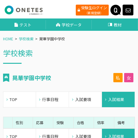
受験生ログイン
（新規登録）
テスト
学校データ
教材
HOME
学校検索
晃華学園中学校
学校検索
晃華学園中学校
私
女
TOP
行事日程
入試要項
入試結果
性別
応募
受験
合格
倍率
備考
TOP
行事日程
入試要項
入試結果